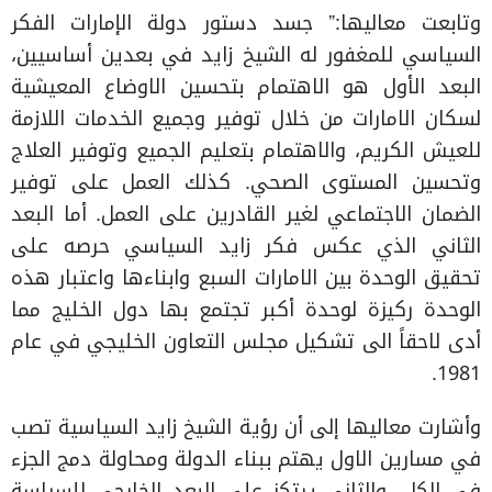
وتابعت معاليها:” جسد دستور دولة الإمارات الفكر
السياسي للمغفور له الشيخ زايد في بعدين أساسيين،
البعد الأول هو الاهتمام بتحسين الاوضاع المعيشية
لسكان الامارات من خلال توفير وجميع الخدمات اللازمة
للعيش الكريم، والاهتمام بتعليم الجميع وتوفير العلاج
وتحسين المستوى الصحي. كذلك العمل على توفير
الضمان الاجتماعي لغير القادرين على العمل. أما البعد
الثاني الذي عكس فكر زايد السياسي حرصه على
تحقيق الوحدة بين الامارات السبع وابناءها واعتبار هذه
الوحدة ركيزة لوحدة أكبر تجتمع بها دول الخليج مما
أدى لاحقاً الى تشكيل مجلس التعاون الخليجي في عام
1981.
وأشارت معاليها إلى أن رؤية الشيخ زايد السياسية تصب
في مسارين الاول يهتم ببناء الدولة ومحاولة دمج الجزء
في الكل. والثاني يرتكز على البعد الخارجي للسياسة