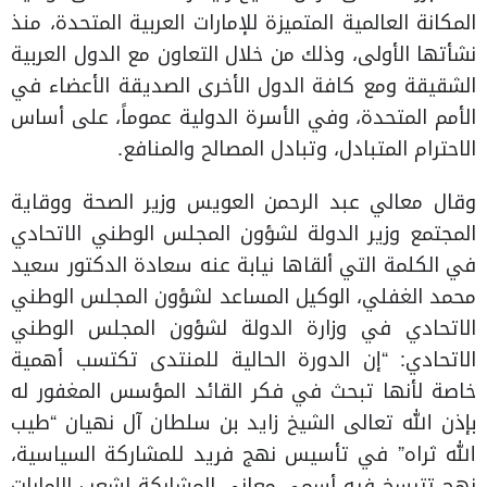
المكانة العالمية المتميزة للإمارات العربية المتحدة، منذ
نشأتها الأولى، وذلك من خلال التعاون مع الدول العربية
الشقيقة ومع كافة الدول الأخرى الصديقة الأعضاء في
الأمم المتحدة، وفي الأسرة الدولية عموماً، على أساس
الاحترام المتبادل، وتبادل المصالح والمنافع.
وقال معالي عبد الرحمن العويس وزير الصحة ووقاية
المجتمع وزير الدولة لشؤون المجلس الوطني الاتحادي
في الكلمة التي ألقاها نيابة عنه سعادة الدكتور سعيد
محمد الغفلي، الوكيل المساعد لشؤون المجلس الوطني
الاتحادي في وزارة الدولة لشؤون المجلس الوطني
الاتحادي: “إن الدورة الحالية للمنتدى تكتسب أهمية
خاصة لأنها تبحث في فكر القائد المؤسس المغفور له
بإذن الله تعالى الشيخ زايد بن سلطان آل نهيان “طيب
الله ثراه” في تأسيس نهج فريد للمشاركة السياسية،
نهج تترسخ فيه أسمى معاني المشاركة لشعب الإمارات