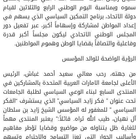
سموه وبمناسبة اليوم الوطني الرابع والثلاثين لقيام
دولة الاتحاد، برنامج التمكين السياسي الذي يسهم في
إعداد المواطن لمشاركة وإسهاماً أكبر، عبر تفعيل دور
المجلس الوطني الاتحادي ليكون مجلساً أكبر قدرة
وفاعلية والتصاقاً بقضايا الوطن وهموم المواطنين.
الرؤية الواضحة للوالد المؤسس
من جهته، رحب معالي سعيد أحمد غباش، الرئيس
الأعلى لجامعة الامارات العربية المتحدة بالمشاركين في
المنتدى السابع لبناء الوعي السياسي لطلبة الجامعات
تحت عنوان ” فكر زايد السياسي” الذي يستشرف “الفكر
السياسي ” للمغفور له المؤسس الشيخ زايد بن سلطان
آل نهيان، طيب الله ثراه. قائلاً:” يعتبر المنتدى مهماً
للغاية ظل يتناوله من مواضيع وقضايا تؤطر مفاهيم
وأساليب الحوار التي تعزز التسامح والاحترام وتسهم