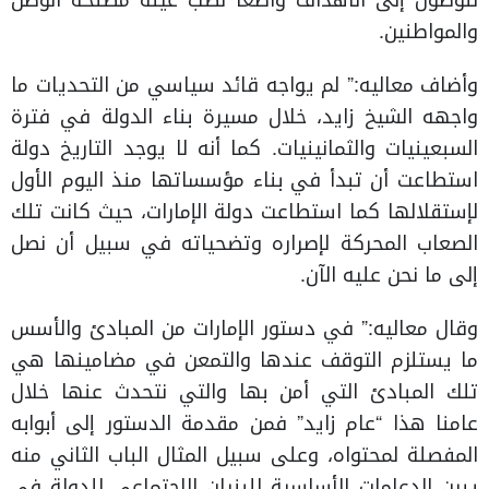
للوصول إلى الأهداف واضعاً نصب عينه مصلحة الوطن
والمواطنين.
وأضاف معاليه:” لم يواجه قائد سياسي من التحديات ما
واجهه الشيخ زايد، خلال مسيرة بناء الدولة في فترة
السبعينيات والثمانينيات. كما أنه لا يوجد التاريخ دولة
استطاعت أن تبدأ في بناء مؤسساتھا منذ اليوم الأول
لإستقلالھا كما استطاعت دولة الإمارات، حيث كانت تلك
الصعاب المحركة لإصراره وتضحياته في سبيل أن نصل
إلى ما نحن عليه الآن.
وقال معاليه:” في دستور الإمارات من المبادئ والأسس
ما يستلزم التوقف عندها والتمعن في مضامينها هي
تلك المبادئ التي أمن بها والتي نتحدث عنها خلال
عامنا هذا “عام زايد” فمن مقدمة الدستور إلى أبوابه
المفصلة لمحتواه، وعلى سبيل المثال الباب الثاني منه
يبين الدعامات الأساسية للبنيان الاجتماعي للدولة في