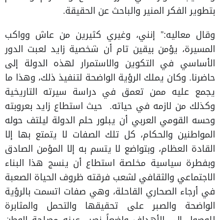
بتطوير الفكر المنير والباحث عن الحقيقة.
وقال معاليه:” إنني، وغيري كثيرين من عاش وواكب
المسيرة، يؤمن بيقين تام أن شخصية زايد لعبت الدور
الأساسي في التكوين والاستمرار لهذه الدولة إلى
حاضرنا. وكان يملك الرؤية الواضحة لتنفيذ ذلك، وهذا ما
يجمع عليه ممن تعمق في دراسة سيرته التاريخية
وكذلك من لازمه في حياته. حيث استطاع زايد بعروبته
وحسه القومي العربي أن يبلور حلم الدولة ليلتف حوله
المواطنين والحكام، كل تلك الصفات لا يتمتع بها إلا
القادة العظام، وبتواضع لا يتسم به إلا المؤمن الصادق
وبفطرة سياسية مخلصة استطاع أن ينسج هذا البناء
الاجتماعي والثقافي لشعب فرقته ظروف الحياة الصعبة
في أرجاء الصحاري القاحلة، وهي صفات اتسمت بالرؤية
الواضحة والصبر على تحقيقها والتحمل والمثابرة