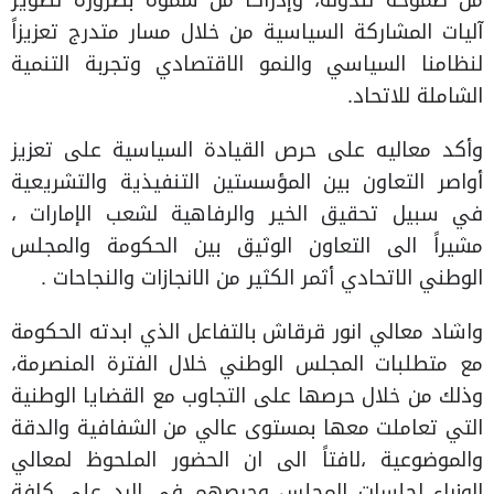
من طموحه للدولة، وإدراكاً من سموه بضرورة تطوير
آليات المشاركة السياسية من خلال مسار متدرج تعزيزاً
لنظامنا السياسي والنمو الاقتصادي وتجربة التنمية
الشاملة للاتحاد.
وأكد معاليه على حرص القيادة السياسية على تعزيز
أواصر التعاون بين المؤسستين التنفيذية والتشريعية
في سبيل تحقيق الخير والرفاهية لشعب الإمارات ،
مشيراً الى التعاون الوثيق بين الحكومة والمجلس
الوطني الاتحادي أثمر الكثير من الانجازات والنجاحات .
واشاد معالي انور قرقاش بالتفاعل الذي ابدته الحكومة
مع متطلبات المجلس الوطني خلال الفترة المنصرمة،
وذلك من خلال حرصها على التجاوب مع القضايا الوطنية
التي تعاملت معها بمستوى عالي من الشفافية والدقة
والموضوعية ،لافتاً الى ان الحضور الملحوظ لمعالي
الوزراء لجلسات المجلس وحرصهم في الرد على كافة