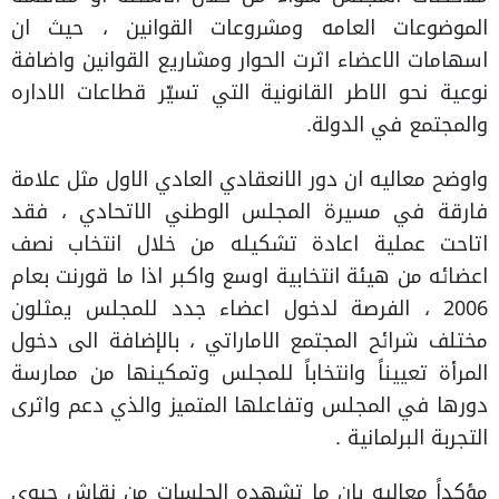
الموضوعات العامه ومشروعات القوانين ، حيث ان
اسهامات الاعضاء اثرت الحوار ومشاريع القوانين واضافة
نوعية نحو الاطر القانونية التي تسيّر قطاعات الاداره
والمجتمع في الدولة.
واوضح معاليه ان دور الانعقادي العادي الاول مثل علامة
فارقة في مسيرة المجلس الوطني الاتحادي ، فقد
اتاحت عملية اعادة تشكيله من خلال انتخاب نصف
اعضائه من هيئة انتخابية اوسع واكبر اذا ما قورنت بعام
2006 ، الفرصة لدخول اعضاء جدد للمجلس يمثلون
مختلف شرائح المجتمع الاماراتي ، بالإضافة الى دخول
المرأة تعييناً وانتخاباً للمجلس وتمكينها من ممارسة
دورها في المجلس وتفاعلها المتميز والذي دعم واثرى
التجربة البرلمانية .
مؤكداً معاليه بان ما تشهده الجلسات من نقاش حيوي