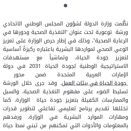
نظَّمت وزارة الدولة لشؤون المجلس الوطني الاتحادي
ورشة توعوية تحت عنوان “التغذية الصحية ودورها في
الرعاية الصحية”، وذلك في إطار حرص الوزارة على تعزيز
الوعي الصحي لمواردها البشرية باعتباره ركيزةً أساسية
لتعزيز جَودة الحياة، وتماشياً مع مستهدفات
الاستراتيجية الوطنية لجودة الحياة 2031 في دولة
الإمارات العربية المتحدة ضمن محور
جودة الحياة في بيئات العمل
. وقد جرى خلال الورشة
تسليط الضوء على مفهوم التغذية الصحية، والسبل
والممارسات الكفيلة بتعزيز جَودة حياة الوزارة، كما
تخللها تقديم برنامج تعليمي تفاعلي لتطوير قدرات
ومهارات الموارد البشرية في الوزارة، ورفدهم
بالمعلومات والأدوات التي تمكنهم من تبني نمط حياة