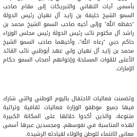
بأسمى آيات التهاني والتبريكات إلى مقام صاحب
السمو الشيخ خليفة بن زايد آل نهيان رئيس الدولة
“حفظه الله” وإلى أخيه صاحب السمو الشيخ محمد بن
راشد آل مكتوم نائب رئيس الدولة رئيس مجلس الوزراء
حاكم دبي “رعاه الله”، وأخيهما صاحب السمو الشيخ
محمد بن زايد آل نهيان ولي عهد أبوظبي نائب القائد
الأعلى للقوات المسلحة وإخوانهم أصحاب السمو حكام
الإمارات.
وتضمنت فعاليات الاحتفال باليوم الوطني والتي شارك
فيها جميع موظفو الوزارة فعاليات ثقافية وتراثية
متنوعة، والذين أكدوا خلالها على المكانة الكبيرة
لهذه المناسبة في نفوسهم، ومجسدين عبرها أسمى
معاني الانتماء للوطن والولاء لقيادته الرشيدة.