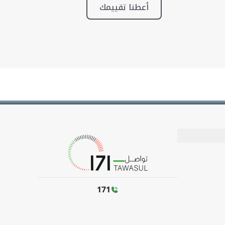
أعطنا تقييمك
171