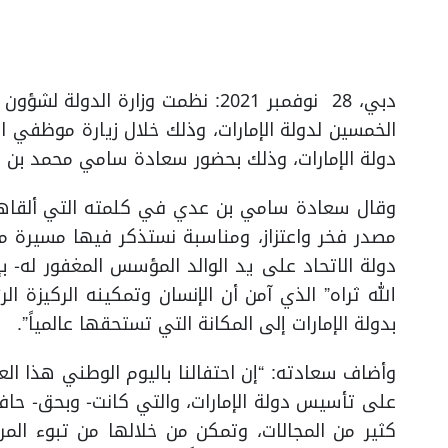
دبي، 28 نوفمبر 2021: نظمت وزارة ال
دولة الإمارات، وذلك بحضور سعادة سامي محمد بن ع
وقال سعادة سامي بن عدي في كلمته التي ألقاها
مصدر فخر واعتزاز، ومناسبة نستذكر فيها مسيرة متوا
دولة الاتحاد على يد الوالد المؤسس المغفور له- ب
الله ثراه” الذي آمن أن الإنسان وتمكينه الركيزة ا
بدولة الإمارات إلى المكانة التي تستحقها عالمياً”.
وأضاف سعادته: “إن احتفالنا باليوم الوطني هذا العام
على تأسيس دولة الإمارات، والتي كانت- وبحق- حافل
كثير من المجالات، وتمكن من خلالها من تبوء الم