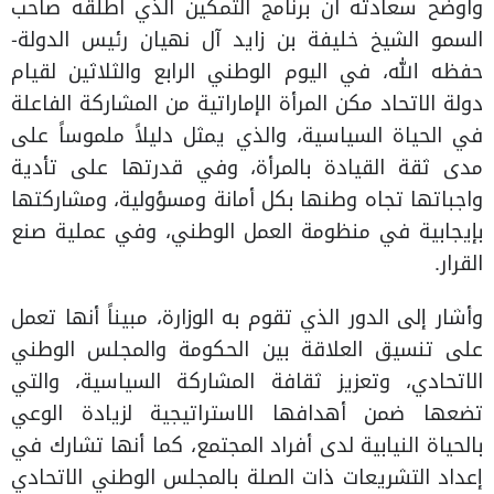
وأوضح سعادته أن برنامج التمكين الذي أطلقه صاحب
السمو الشيخ خليفة بن زايد آل نهيان رئيس الدولة-
حفظه الله، في اليوم الوطني الرابع والثلاثين لقيام
دولة الاتحاد مكن المرأة الإماراتية من المشاركة الفاعلة
في الحياة السياسية، والذي يمثل دليلاً ملموساً على
مدى ثقة القيادة بالمرأة، وفي قدرتها على تأدية
واجباتها تجاه وطنها بكل أمانة ومسؤولية، ومشاركتها
بإيجابية في منظومة العمل الوطني، وفي عملية صنع
القرار.
وأشار إلى الدور الذي تقوم به الوزارة، مبيناً أنها تعمل
على تنسيق العلاقة بين الحكومة والمجلس الوطني
الاتحادي، وتعزيز ثقافة المشاركة السياسية، والتي
تضعها ضمن أهدافها الاستراتيجية لزيادة الوعي
بالحياة النيابية لدى أفراد المجتمع، كما أنها تشارك في
إعداد التشريعات ذات الصلة بالمجلس الوطني الاتحادي