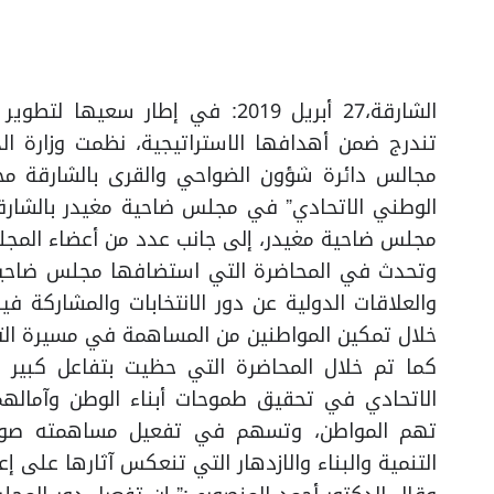
الشارقة،27 أبريل 2019: في إطار 
تندرج ضمن أهدافها الاستراتيجية، نظمت وزارة ال
مجالس دائرة شؤون الضواحي والقرى بالشارقة محا
الوطني الاتحادي” في مجلس ضاحية مغيدر بالشارق
مجلس ضاحية مغيدر، إلى جانب عدد من أعضاء المج
وتحدث في المحاضرة التي استضافها مجلس ضاحية 
والعلاقات الدولية عن دور الانتخابات والمشاركة 
خلال تمكين المواطنين من المساهمة في مسيرة التن
كما تم خلال المحاضرة التي حظيت بتفاعل كبير
الاتحادي في تحقيق طموحات أبناء الوطن وآمالهم
تهم المواطن، وتسهم في تفعيل مساهمته صون 
التنمية والبناء والازدهار التي تنعكس آثارها على إع