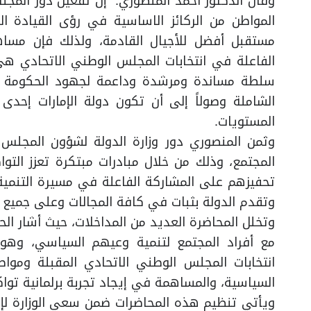
وقال الدكتور أحمد المنصوري:” إن تفعيل دور الم
المواطن من الركائز الاساسية في رؤى القيادة ال
مستقبل أفضل للأجيال القادمة، ولذلك فإن مساه
الفاعلة في انتخابات المجلس الوطني الاتحادي ه
سلطة مساندة ومرشدة وداعمة لجهود الحكومة في 
الشاملة وصولاً إلى أن تكون دولة الإمارات إحد
المستويات.
وثمن المنصوري دور وزارة الدولة لشؤون المجلس 
المجتمع، وذلك من خلال مبادرات مبتكرة تعزز الت
تحفيزهم على المشاركة الفاعلة في مسيرة التنمية 
وتقدم الدولة بثبات في كافة المجالات وعلى جميع ا
وتخلل المحاضرة العديد من المداخلات، حيث أشار ال
مع أفراد المجتمع لتنمية وعيهم السياسي، وهو
انتخابات المجلس الوطني الاتحادي المقبلة ومواص
السياسية، والمساهمة في إيجاد تجربة برلمانية توا
ويأتي تنظيم هذه المحاضرات ضمن سعي الوزارة لإط