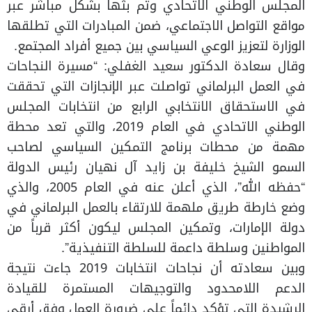
المجلس الوطني الاتحادي وتم بثها بشكل مباشر عبر
مواقع التواصل الاجتماعي، ضمن المبادرات التي تطلقها
الوزارة لتعزيز الوعي السياسي بين جميع أفراد المجتمع.
وقال سعادة الدكتور سعيد الغفلي: “مسيرة النجاحات
في العمل البرلماني تواصلت عبر الإنجازات التي تحققت
في الاستحقاق الانتخابي الرابع من انتخابات المجلس
الوطني الاتحادي في العام 2019، والتي تعد محطة
مهمة من محطات برنامج التمكين السياسي لصاحب
السمو الشيخ خليفة بن زايد آل نهيان رئيس الدولة
“حفظه الله”، الذي أعلن عنه في العام 2005، والذي
وضع خارطة طريق ملهمة للارتقاء بالعمل البرلماني في
دولة الإمارات، وتمكين المجلس ليكون أكثر قرباً من
المواطنين وسلطة داعمة للسلطة التنفيذية”.
وبين سعادته أن نجاحات انتخابات 2019 جاءت نتيجة
الدعم اللامحدود والتوجيهات المستمرة للقيادة
الرشيدة التي تؤكد دائماً على ضرورة العمل وفق أرقى