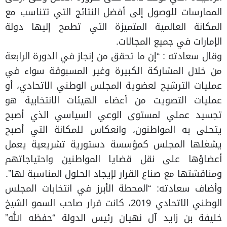
الممارسات للوصول إلى أفضل النتائج التي تتناسب مع
المكانة العالمية المتميزة التي تطمح إليها دولة
الإمارات في جميع المجالات.
وقال سعادته : “إن ما تحقق من إنجاز في الدورة الرابعة
من خلال المشاركة الكبيرة وغير المسبوقة سواء في
عمليات الترشيح لعضوية المجلس الوطني الاتحادي، أو
عمليات التصويت من أعضاء الهيئات الانتخابية هو
تجسيد عملي لمستوى الوعي السياسي الذي أصبح
يتحلى به المواطنون، وانعكاس للمكانة التي أصبح
يشغلها المجلس كمؤسسة دستورية تشريعية يعمل
أعضاؤها على نقل قضايا المواطنين واحتياجاتهم
ومناقشتها مع صناع القرار لإيجاد الحلول المناسبة لها”.
وأضاف سعادته: “المحطة الأبرز في انتخابات المجلس
الوطني الاتحادي 2019، كانت قرار صاحب السمو الشيخ
خليفة بن زايد آل نهيان رئيس الدولة “حفظه الله”