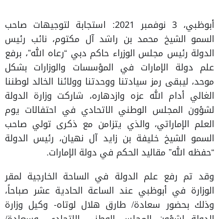
أبوظبي، 3 نوفمبر 2021: استجابة لتوجيهات صاحب
السمو الشيخ محمد بن راشد آل مكتوم، نائب رئيس
الدولة رئيس مجلس الوزراء حاكم دبي “رعاه الله”، برفع
علم دولة الإمارات في المؤسسات والوزارات بشكل
موحد، ليبقى رمز سيادتنا ووحدتنا وولائنا الخالد لوطننا
الغالي أدام الله عزه وازدهاره، شاركت وزارة الدولة
لشؤون المجلس الوطني الاتحادي في احتفالات يوم
العلم الإماراتي، والذي يتزامن مع ذكرى تولي صاحب
السمو الشيخ خليفة بن زايد آل نهيان، رئيس الدولة
“حفظه الله” مقاليد الحكم في دولة الإمارات.
وقد تم رفع علم الدولة في الساحة الخارجية لمقر
الوزارة في أبوظبي عند الساعة الحادية عشر صباحاً،
وذلك بحضور سعادة/ طارق هلال لوتاه- وكيل وزارة