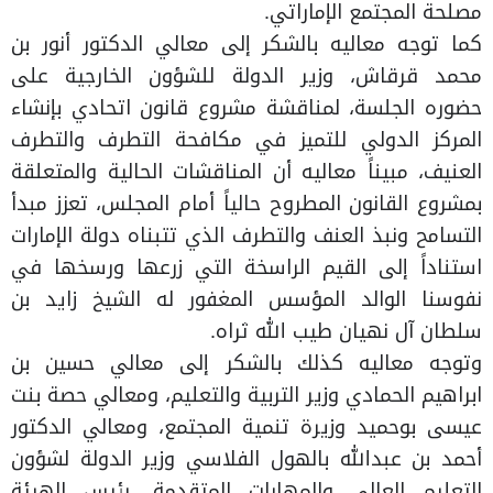
مصلحة المجتمع الإماراتي.
كما توجه معاليه بالشكر إلى معالي الدكتور أنور بن
محمد قرقاش، وزير الدولة للشؤون الخارجية على
حضوره الجلسة، لمناقشة مشروع قانون اتحادي بإنشاء
المركز الدولي للتميز في مكافحة التطرف والتطرف
العنيف، مبيناً معاليه أن المناقشات الحالية والمتعلقة
بمشروع القانون المطروح حالياً أمام المجلس، تعزز مبدأ
التسامح ونبذ العنف والتطرف الذي تتبناه دولة الإمارات
استناداً إلى القيم الراسخة التي زرعها ورسخها في
نفوسنا الوالد المؤسس المغفور له الشيخ زايد بن
سلطان آل نهيان طيب الله ثراه.
وتوجه معاليه كذلك بالشكر إلى معالي حسين بن
ابراهيم الحمادي وزير التربية والتعليم، ومعالي حصة بنت
عيسى بوحميد وزيرة تنمية المجتمع، ومعالي الدكتور
أحمد بن عبدالله بالهول الفلاسي وزير الدولة لشؤون
التعليم العالي والمهارات المتقدمة، رئيس الهيئة