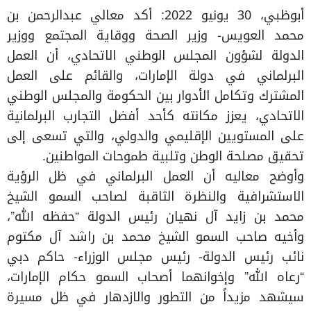
أبوظبي، 30 يونيو 2022: أكد معالي عبدالرحمن بن
محمد العويس- وزير الصحة ووقاية المجتمع ووزير
الدولة لشؤون المجلس الوطني الاتحادي، أن العمل
البرلماني في دولة الإمارات، والقائم على العمل
المشترك وتكامل الأدوار بين الحكومة والمجلس الوطني
الاتحادي، يعزز مكانته كأحد أفضل التجارب البرلمانية
على المستويين الإقليمي والدولي، والتي تسعى إلى
تحقيق مصلحة الوطن وتلبية طموحات المواطنين.
وأوضح معاليه أن العمل البرلماني في ظل الرؤية
الاستشرافية والنظرة الثاقبة لصاحب السمو الشيخ
محمد بن زايد آل نهيان رئيس الدولة “حفظه الله”،
وأخيه صاحب السمو الشيخ محمد بن راشد آل مكتوم
نائب رئيس الدولة- رئيس مجلس الوزراء- حاكم دبي
“رعاه الله” وإخوانهما أصحاب السمو حكام الإمارات،
سيشهد مزيداً من التطور والازدهار في ظل مسيرة