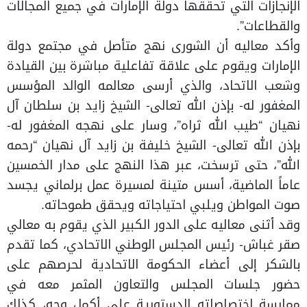
الإنجازات التي تحققها دولة الإمارات في جميع المجالات
والقطاعات”.
وأكد معاليه أن الشورى نهج متأصل في مجتمع دولة
الإمارات ويقوم على علاقة تفاعلية مباشرة بين القيادة
وشعب الاتحاد، والذي أرسى معالمه الوالد المؤسس
المغفور له- بإذن الله تعالى- الشيخ زايد بن سلطان آل
نهيان “طيب الله ثراه”، وسار على نهجه المغفور له-
بإذن الله تعالى- الشيخ خليفة بن زايد آل نهيان “رحمه
الله”، حتى ترسخت، عبر هذا النهج على مدار الخمسين
عاماً الماضية، أسس متينة لمسيرة عمل برلماني يجسد
صوت المواطن ويلبي احتياجاته ويحقق طموحاته.
وقد أثنى معاليه على الدور الكبير الذي يقوم به معالي
صقر غباش- رئيس المجلس الوطني الاتحادي، كما تقدم
بالشكر إلى أعضاء الحكومة الاتحادية لحرصهم على
حضور جلسات المجلس والتعاون المثمر معه في
ممارسة اختصاصاته الدستورية على أكمل وجه، كذلك