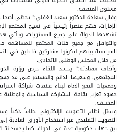
مستوى المنطقة.
وقال سعادة الدكتور سعيد الغفلي:” يحظى أصحاب ا
الإمارات، فهم عنصراً رئيسياً في نسيج المجتمع الإم
تشهدها الدولة على جميع المستويات، ويأتي هذا 
والتواصل مع جميع فئات المجتمع للمساهمة ف
السياسية بينهم ليكونوا مشاركين فاعلين في التع
من خلال المجلس الوطني الاتحادي.
وأضاف سعادته:” يجسد اللقاء حرص وزارة الدو
المجتمعي، وسعيها الدائم والمستمر على مد جسور
وجمعيات النفع العام لبناء علاقات شراكة استرات
جهود تعزيز ثقافة المشاركة السياسية والوطنية ع
المختلفة.
ويمثل نظام التصويت الإلكتروني نظاماً ذكياً ومبت
التصويت التقليدي عبر استخدام الأوراق العادية إ
بين جهات حكومية عدة في الدولة، كما يجسد نقلة ن