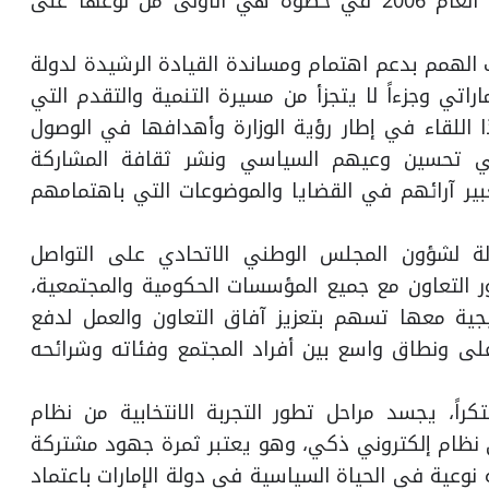
تطبيقه منذ انطلاق التجربة الأولى للانتخابات في العام 2006 في خطوة هي الأولى من نوعها على
لهمم بدعم اهتمام ومساندة القيادة الرشيدة لدولة
اراتي وجزءاً لا يتجزأ من مسيرة التنمية والتقدم التي
اللقاء في إطار رؤية الوزارة وأهدافها في الوصول
ي تحسين وعيهم السياسي ونشر ثقافة المشاركة
بير آرائهم في القضايا والموضوعات التي باهتمامهم
لة لشؤون المجلس الوطني الاتحادي على التواصل
 التعاون مع جميع المؤسسات الحكومية والمجتمعية،
يجية معها تسهم بتعزيز آفاق التعاون والعمل لدفع
لى ونطاق واسع بين أفراد المجتمع وفئاته وشرائحه
كراً، يجسد مراحل تطور التجربة الانتخابية من نظام
لى نظام إلكتروني ذكي، وهو يعتبر ثمرة جهود مشتركة
وعية في الحياة السياسية في دولة الإمارات باعتماد