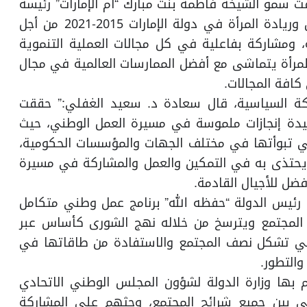
ت سمو الشيخة فاطمة بنت مبارك “أم الإمارات” رئيسة
الاتحاد النسائي العام الاستراتيجية الوطنية لتمكين وريادة المرأة في دولة الإمارات 2015-2021 من أجل
، ومشاركة بفاعلية في كل مجالات العملية التنموية
مرأة يتماشى مع أفضل الممارسات العالمية في مجال
كافة المجالات.
كة السياسية، قال سعادة د. سعيد الغفلي:” حققت
لرشيدة إنجازات ملموسة في مسيرة العمل الوطني، حيث
التي تبوأتها في مختلف الجهات والمؤسسات الحكومية،
ً يحتذى به في التمكين والعمل والمشاركة في مسيرة
ضل للأجيال القادمة.
رئيس الدولة “حفظه الله” برنامج عمل وطني متكامل
لمجتمع ويترسخ من خلاله نهج الشورى كأساس عبر
التي تشكل نصف المجتمع والاستفادة من طاقاتها في
والتطور.
بها وزارة الدولة لشؤون المجلس الوطني الاتحادي
سي بين جميع شرائح المجتمع، وحثهم على المشاركة