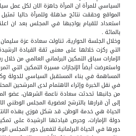
السياسي للمرأة ان المرأة جاهزة الان لكل عمل سي
المواقع وحققت نتائج مذهلة وللمرأة حاليا تمث
بالمائة .
وخلال الجلسة الحوارية، تناولت سعادة عزة سليمان
التي ركزت خلالها على معنى ثقة القيادة الرشيدة ب
الإمارات سباق التمكين البرلماني العالمي من خلال 
واستعرضت أيضاً الإنجازات مسيرة التمكين التي اثم
المساهمة في بناء المستقبل السياسي للدولة وكيفي
في نقل الخبرة وإثراء الاهتمام لدى المرشحين المح
من جانبها تحدثت سعادة ناعمة الشرهان، عضو المجل
إلى أن قرارها بالترشح لعضوية المجلس الوطني الا
الحياة هي خدمة الوطن، قد شكل فوزي بهذه الانتخاب
دولة الإمارات، وحرص قيادتها الرشيدة على تمكي
دورها في الحياة البرلمانية لتفعيل دور المجلس ا