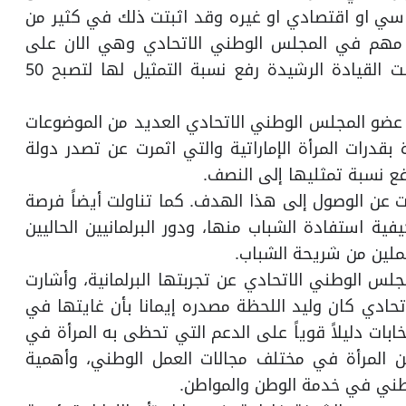
اسي او اقتصادي او غيره وقد اثبتت ذلك في كثير من
يل مهم في المجلس الوطني الاتحادي وهي الان على
استعداد للقيام بواجبها في المجلس بعد ان اعلنت القيادة الرشيدة رفع نسبة التمثيل لها لتصبح 50
 عضو المجلس الوطني الاتحادي العديد من الموضوعات
قدرات المرأة الإماراتية والتي اثمرت عن تصدر دولة
رفع نسبة تمثليها إلى النصف.
رت عن الوصول إلى هذا الهدف. كما تناولت أيضاً فرصة
ة استفادة الشباب منها، ودور البرلمانيين الحاليين
تملين من شريحة الشباب.
س الوطني الاتحادي عن تجربتها البرلمانية، وأشارت
تحادي كان وليد اللحظة مصدره إيمانا بأن غايتها في
ات دليلاً قوياً على الدعم التي تحظى به المرأة في
ن المرأة في مختلف مجالات العمل الوطني، وأهمية
لوطني في خدمة الوطن والمواطن.