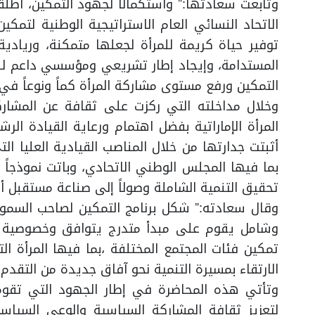
وتابعت سعادتها:” واستكمالاً لجهود التمكين، اطلق
توفير حياة كريمة للمرأة لجعلها متمكنة، وريادية
المستدامة، وإيجاد إطار تشريعي ومؤسسي داعم لل
التمكين ورفع مستوى مشاركة المرأة كماً ونوعاً في 
وخلال مداخلته التي ركزت على ثقافة عن المشار
المرأة الإماراتية بفضل اهتمام ورعاية القيادة ا
أثبتت جدارتها من خلال المناصب القيادية العليا 
بما فيها المجلس الوطني الاتحادي، وباتت نموذجا
تحقيق التنمية الشاملة وصولاً إلى صناعة مستقبل أف
وقال سعادته:” شكل برنامج التمكين لصاحب السمو 
وشامل يقوم على مبدأ متدرج يتوافق وخصوصية ا
تمكين فئات المجتمع المختلفة ،بما فيها المرأة 
الارتقاء بمسيرة التنمية نحو آفاق جديدة من التقدم 
وتأتي هذه المحاضرة في إطار الجهود التي تقوم 
لتعزيز ثقافة المشاركة السياسية والوعي السيا