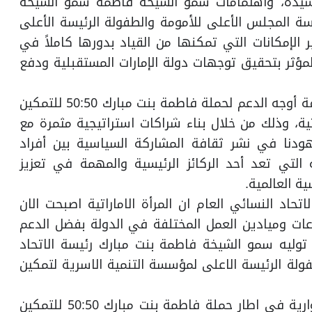
 الرشيدة، واهتمامات سمو الشيخة فاطمة سمو الشيخة
سة المجلس الأعلى للأمومة والطفولة الرئيسة الأعلى
لإمكانات التي تمكنها من القياد بدورها كاملاً في
لمؤثر بتحقيق توجهات دولة الإمارات المستقبلية ودفع
وأضاف سعادته:” نحرص في الوزارة على تقديم كافة أوجه الدعم لحملة فاطمة بنت مبارك 50:50 للتمكين
تية، وذلك من خلال بناء شراكات استراتيجية مثمرة مع
ودنا في نشر ثقافة المشاركة السياسية بين أفراد
ية التي تعد أحد الركائز الرئيسية والمهمة في تعزيز
ية العالمية.
اد النسائي العام ان المرأة الاماراتية اصبحت الان
ات وميادين العمل المختلفة في الدولة بفضل الدعم
 توليه سمو الشيخة فاطمة بنت مبارك رئيسة الاتحاد
ولة الرئيسة الاعلى لمؤسسة التنمية الاسرية لتمكين
وقالت في تصريح لها بمناسبة انعقاد الجلسة الحوارية في اطار حملة فاطمة بنت مبارك 50:50 للتمكين