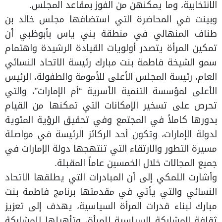
الانتخابية، وما يمكنهن من الفوز بمقاعد المجلس.
وبينت في المحاضرة التي استضافها مجلس خالد بن
طناف المنهالي في منطقة بني ياس بأبوظبي أن
تمكين المرأة يتصدر أولويات القيادة الرشيدة واهتمام
سمو الشيخة فاطمة بنت مبارك رئيسة الاتحاد النسائي
العام، رئيسة المجلس الأعلى للأمومة والطفولة، الرئيس
الأعلى لمؤسسة التنمية الأسرية “أم الإمارات”، والتي
تحرص على تسخير الإمكانات التي تمكنها من القيام
بدورها كاملاً في المجتمع وفي تحقيق الرؤية المئوية
لدولة الإمارات، وتكون أحد الركائز الرئيسة في مواصلة
مسيرة التطور والارتقاء التي تنتهجها دولة الإمارات في
جميع المجالات خلال الخمسين عاماً المقبلة.
وأشارت اللمكي إلى أن المبادرات التي يطلقها الاتحاد
النسائي والتي يأتي في مقدمتها برنامج فاطمة بنت
مبارك لبناء قدرات المرأة السياسية، يهدف إلى تعزيز
ثقافة المشاركة السياسية للمرأة، وتأهيلها للمشاركة