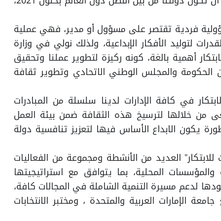
فيه تطلعات قيادتنا الرشيدة وطموحات شعبنا في أن تكون دولتنا من بين أفضل دول العالم بحلول 2021،
ؤولية فردية تقتصر على مسؤول أو مدير، فهي عملية
رات لتوليد الأفكار الإبداعية، ولذلك نولي في وزارة
بتكار أهمية بالغة، كونه ركيزة لتطوير عملنا وتحقيق
ين الحكومة والمجلس الوطني الاتحادي وتطوير ثقافة
تكار في كافة الإدارات لدينا سلسلة من المبادرات
سعى من خلالها لترسيخ هذه الثقافة ضمن بيئة العمل
 يكون الابداع الأساس فيها لتعزيز تنافسية دولة
للابتكار” العديد من الأنشطة ومجموعة من الفعاليات
والمؤسسات المحلية، بما يتوافق مع استراتيجيتها
دها لدعم مسيرة التنمية الشاملة في المجالات كافة،
ي معرض (50X) بالتعاون مع جامعة الإمارات العربية والمتحدة ، ومختبر الانتخابات