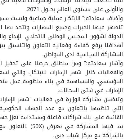
والأولى على مستوى العالم بحلول 2071.
وأضاف سعادته:” الابتكار عملية جماعية وليست مس
تنصهر فيها الخبرات وجميع المهارات وتتحد بها القد
الدولة لشؤون المجلس الوطني الاتحادي الإبداع والا
أهدافنا برفع كفاءة وفعالية التعاون والتنسيق ب
المشاركة السياسية لدى المواطن.
وأشار سعادته:” ومن منطلق حرصنا على تحفيز الاب
والفعاليات خلال شهر الإمارات للابتكار، والتي ن
المؤسسي، والمساهمة في بناء منظومة عمل متطورة
الإمارات في شتى المجالات.
وتتضمن مشاركة الوزارة في فعاليات “شهر الإمارات 
التي تنظمها بالتعاون مع عدد الجهات الحكومية 
القائمة على بناء شراكات فاعلة ومستدامة تعزز جهو
بما فيها المشاركة ف
بالشراكة مع مركز شباب دبي.