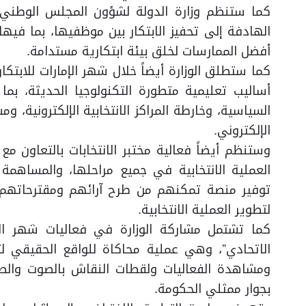
كما ستنظم وزارة الدولة لشؤون المجلس الوطني ا
الهادفة إلى تحفيز الابتكار بين موظفيها، بما فيه
أفضل الممارسات لخلق بيئة ابتكارية مستدامة.
كما ستطلق الوزارة أيضاً خلال شهر الإمارات للابتكار
أساليب تعليمية متطورة التكنولوجيا الحديثة، بما
السياسية، وخارطة المراكز الانتخابية الإلكترونية، وم
الإلكتروني.
وستنظم أيضاً فعالية مختبر الانتخابات بالتعاون م
العملية الانتخابية في جميع مراحلها، والمساهم
توفير منصة تمكنهم من طرح آرائهم ومقترحاتهم 
لتطوير العملية الانتخابية.
كما تشتمل مشاركة الوزارة في فعاليات شهر الا
الاتحادي”، وهي عملية محاكاة للواقع الحقيقي ل
ومشاهدة الفعاليات ولقطات النقاش بالصوت والصو
بجوار ممثلي الحكومة.