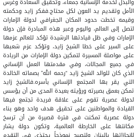
والبذل لخدمة الإنسانية جمعاء، وتحقيق السعادة وغرس
الأمل وتقديم يد العون لكل محتاج.ففكر زايد وحكمته
وقيمه تخطت حدود المكان الجغرافي لدولة الإمارات
لتصل إلى العالم، واليوم وعبر هذه المبادرة فإن دولة
الإمارات وفي ظل قيادتها الرشيدة تؤكد للعالم عزمها
على السير على خطا الشيخ زايد، وتؤكد عزم شعبها
على مواصلة المسيرة لتمكين دولة الإمارات من الريادة
في جميع المجالات، وفي مقدمتها العمل الإنساني
الذي كان للوالد الشيخ زايد “رحمه الله” بصماته الخالدة
التي يقر بها المجتمع الإنساني بأسره.فالشيخ زايد
تمكن بعمق بصيرته ورؤيته بعيدة المدى من أن يؤسس
لدولة عصرية تقوم على علاقة فريدة تجتمع فيها
القيادة والمواطنين على تحقيق هدف واحد وهو بناء
دولة عصرية تمكنت في فترة قصيرة من أن ترسخ
مكانتها على الخارطة العالمية، وتكون دولة يشار
لإنجازاتها بالبنان ولتصبح نموذجاً يحتذى في التقدم