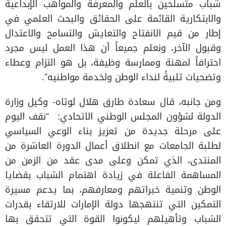
شباب متسلحين بالعلم والمعرفة والمواهب الإبداعية
والابتكارية القائمة على الحقائق والبحث العلمي في
إطار من قيم الانفتاح والتعايش والتسامح والاعتدال
وقبول الآخر، ونعلم جميعاً أن هذا العمل ليس مجرد
احترافاً لمهنة وممارسة وظيفة، بل هو التزام وعطاء
وتضحيات تلبيةً لنداء الوطن ولخدمة مواطنيه”.
ومن جانبه، قال سعادة طارق هلال لوتاه- وكيل وزارة
الدولة لشؤون المجلس الوطني الاتحادي: “نقف اليوم
على مرحلة جديدة من تعزيز بناء الوعي السياسي
لطلبة الجامعات مع انطلاق أعمال الدورة العاشرة من
المنتدى، الذي تمكن وعلى مدى عقد من الزمن من
المساهمة الفاعلة في زيادة اهتمام الشباب بقضايا
الوطن وتنمية خبراتهم ومعارفهم، بما يدعم مسيرة
التمكين التي تنتهجها دولة الإمارات للارتقاء بقدرات
الشباب وتأهيلهم ليكونوا القوة التي تتحقق بها