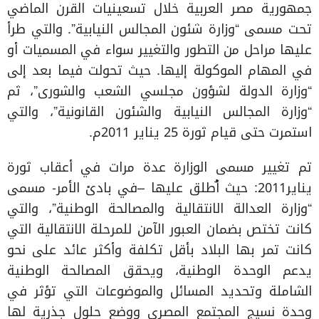
جمهورية مصر العربية خلال تسعينيات القرن الماضي
تحت مسمى “وزارة شئون المجالس النيابية”. والتي طرأ
عليها مراحل من التطور والتغيير سواء في المسميات أو
في المهام الموكولة إليها. حيث تحولت فيما بعد إلى
“وزارة الدولة لشؤون مجلسي الشعب والشورى”، ثم
“وزارة المجالس النيابية والشئون القانونية”، والتي
استمرت حتى قيام ثورة 25 يناير 2011م.
تم تغيير
مسمى الوزارة عدة مرات في أعقاب ثورة
يناير2011: حيث أ
طلق عليها –في بادئ الأمر- مسمى
“وزارة العدالة الانتقالية والمصالحة الوطنية”، والتي
كانت تختص بضمان العبور الآمن للمرحلة الانتقالية التي
كانت تمر بها البلاد بأقل تكلفة وأكثر عائد على نحو
يدعم الوحدة الوطنية، ويحقق المصالحة الوطنية
الشاملة وتحديد المسائل والموضوعات التي تؤثر في
وحدة نسيج المجتمع المصري ووضع حلول جذرية لها