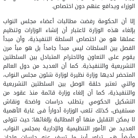
الوزراء ويدافع عنهم دون اختصاص
.
إلا أن الحكومة رفضت مطالبات أعضاء مجلس النواب
بإلغاء هذه الوزارة لاعتبار أن إنشاء الوزارات وتنظيم
عملها هو من اختصاص السلطة التنفيذية، وأن مبدأ
الفصل بين السلطات ليس مبدأ جامداً بل هو مبأ مرن
يقوم على التعاون والاحترام المتبادل بين السلطتين
التشريعية والتنفيذية. كما أن العديد من دول العالم
المتحضر لديها وزارة نظيرة لوزارة شئون مجلس النواب،
والتي تعتبر حلقة الوصل بين السلطتين التشريعية
والتنفيذية، كما أن إلغاء وزارة قائمة منذ عقود من
التشكيل الحكومي يتطلب دراسات واضحة ونقاش
مستفيض، كذلك تلعب الوزارة أدواراً فى غاية الأهمية
لا يمكن التقليل منها أو المطالبة بإلغائها؛ حيث تتولى
العديد من الأمور التنظيمية والإدارية بمجلس النواب،
وأيضاً هي تبلور أبرز ما تسفر عنه جلسات ولجان