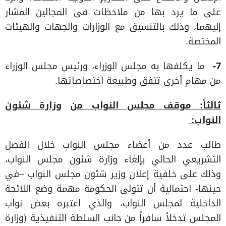
على ما يرد بها من ملاحظات فى المجالين المشار
إليهما، وذلك بالتنسيق مع الوزارات والجهات والهيئات
المختصة.
7-
ما يكلفها به مجلس الوزراء، ورئيس مجلس الوزراء
من مهام أخرى تتفق وطبيعة اختصاصاتها.
ثالثاً: موقف مجلس النواب من
وزارة شئون
النواب:
طالب عدد من أعضاء مجلس النواب خلال الفصل
التشريعي الحالي بإلغاء وزارة شئون مجلس النواب،
وذلك على خلفية إعلان وزير شئون مجلس النواب –في
حينها- احتمالية أن تتولى الحكومة مهمة وضع اللائحة
الداخلية لمجلس النواب، والذي اعتبره بعض نواب
المجلس تدخلاً سافراً من جانب السلطة التنفيذية (وزارة