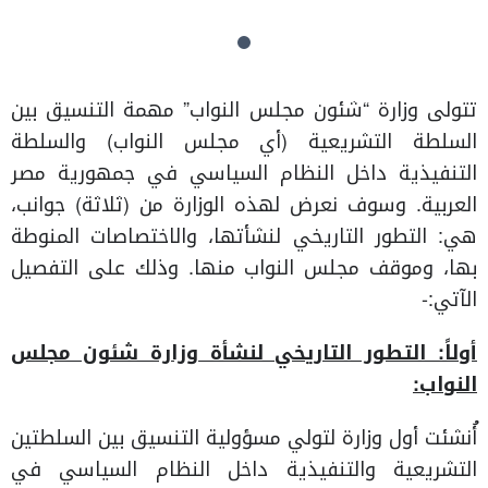
تتولى وزارة “شئون مجلس النواب” مهمة التنسيق بين
السلطة التشريعية (أي مجلس النواب) والسلطة
التنفيذية داخل النظام السياسي في جمهورية مصر
العربية
. وسوف نعرض لهذه الوزارة من (ثلاثة) جوانب،
هي: التطور التاريخي لنشأتها، والاختصاصات المنوطة
بها، وموقف مجلس النواب منها. وذلك على التفصيل
الآتي:-
أولاً: التطور التاريخي لنشأة وزارة شئون مجلس
النواب:
أُنشئت أول وزارة لتولي مسؤولية التنسيق
بين السلطتين
التشريعية والتنفيذية داخل النظام السياسي في