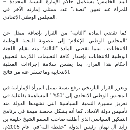
– البند الخامس: يستكمل حاكم الإمارة النسبة المحددة
للمرأة عند تعيين “نصف” عدد ممثلي إمارته الآخر في
المجلس الوطني الإتحادي.
كما تقضي المادة “الثانية” من القرار بإضافة ممثل عن
“المجلس الوطني للإعلام” إلى عضوية اللجنة الوطنية
للانتخابات.. بينما تقضي المادة “الثالثة” منه بقيام اللجنة
الوطنية للانتخابات بإصدار كافة التعليمات اللازمة لتطبيق
أحكام هذا القرار، بما يضمن سلامة إجراءات العملية
الانتخابية وما تسفر عنه من نتائج.
ويعزز القرار التاريخي برفع نسبة تمثيل المرأة الإماراتية في
المجلس الوطني الاتحادي إلى “50% ” المساهمة بفاعلية في
تعزيز مسيرة التنمية السياسية التي تشهدها الدولة منذ
تأسيس دولة الاتحاد، كما أنه يشكل محطة مهمة في برنامج
التمكين السياسي الذي أطلقه صاحب السمو الشيخ خليفة بن
زايد آل نهيان رئيس الدولة “حفظه الله”في عام 2005م،