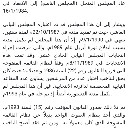
عاد المجلس المنحل (المجلس التاسع) إلى الانعقاد في
16/1/1984.
ويشار إلى أن هذا المجلس قد تم اعتباره المجلس النيابي
العاشر، حيث تم تمديد مدته في 22/10/1987م لمدة سنتين،
تنتهي في 9/1/1990م. إلا أن هذا المجلس لم يكمل مدته
بسبب اندلاع ثورة أبريل عام 1989م، والتي فرضت إجراء
انتخابات المجلس النيابي الحادي عشر. وقد تمت هذه
الانتخابات في 8/11/1989م وفقاً لنظام القائمة المفتوحة
التي قررها القانون رقم (22) لسنة 1986 وتعديلاته؛ حيث كان
يحق للناخب اختيار عدد من المرشحين يساوي عدد المقاعد
النيابية المخصصة لدائرته الانتخابية. غير أن هذا المجلس لم
يكمل مدته الدستورية أيضاً، إذ تم حله في عام 1993م.
ثم تلا ذلك صدور القانون المؤقت رقم (15) لسنة 1993م،
والذي أخذ بنظام الصوت الواحد بديلاً عن نظام القائمة
المفتوحة الذي كان معمولاً به. ومن ثم فقد أصبح الناخب