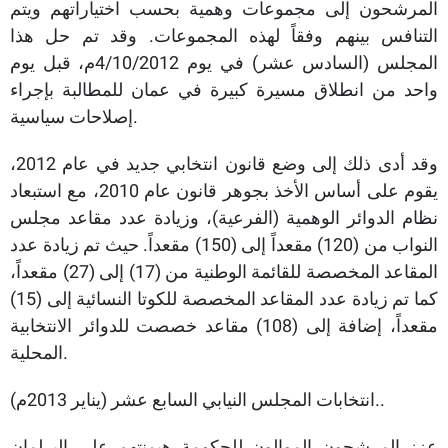
المرشحون إلى مجموعات وهمية بحسب اختياراتهم ويتم
التنافس بينهم وفقاً لهذه المجموعات. وقد تم حل هذا
المجلس (السادس عشر) في يوم 4/10/2012م، قبل يوم
واحد من انطلاق مسيرة كبيرة في عمان للمطالبة بإجراء
إصلاحات سياسية.
وقد أدى ذلك إلى وضع قانون انتخابي جديد في عام 2012،
يقوم على أساس الأخذ بجوهر قانون عام 2010، مع استبعاد
نظام الدوائر الوهمية (الفرعية)، وزيادة عدد مقاعد مجلس
النواب من (120) مقعداً إلى (150) مقعداً. حيث تم زيادة عدد
المقاعد المخصصة للقائمة الوطنية من (17) إلى (27) مقعداً،
كما تم زيادة عدد المقاعد المخصصة للكوتا النسائية إلى (15)
مقعداً، إضافة إلى (108) مقاعد خصصت للدوائر الانتخابية
المحلية.
انتخابات المجلس النيابي السابع عشر (يناير 2013م)..
عزز المرشحون الموالون للحكومة هيمنتهم على البرلمان