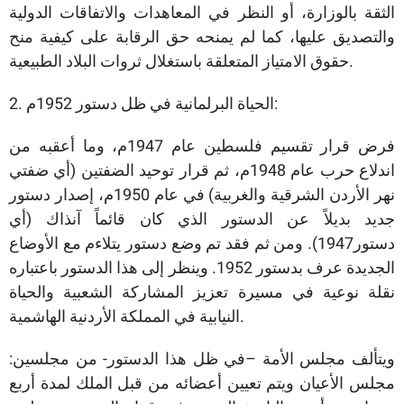
الثقة بالوزارة، أو النظر في المعاهدات والاتفاقات الدولية
والتصديق عليها، كما لم يمنحه حق الرقابة على كيفية منح
حقوق الامتياز المتعلقة باستغلال ثروات البلاد الطبيعية.
2. الحياة البرلمانية في ظل دستور 1952م:
فرض قرار تقسيم فلسطين عام 1947م، وما أعقبه من
اندلاع حرب عام 1948م، ثم قرار توحيد الضفتين (أي ضفتي
نهر الأردن الشرقية والغربية) في عام 1950م، إصدار دستور
جديد بديلاً عن الدستور الذي كان قائماً آنذاك (أي
دستور1947). ومن ثم فقد تم وضع دستور يتلاءم مع الأوضاع
الجديدة عرف بدستور 1952. وينظر إلى هذا الدستور باعتباره
نقلة نوعية في مسيرة تعزيز المشاركة الشعبية والحياة
النيابية في المملكة الأردنية الهاشمية.
ويتألف مجلس الأمة –في ظل هذا الدستور- من مجلسين:
مجلس الأعيان ويتم تعيين أعضائه من قبل الملك لمدة أربع