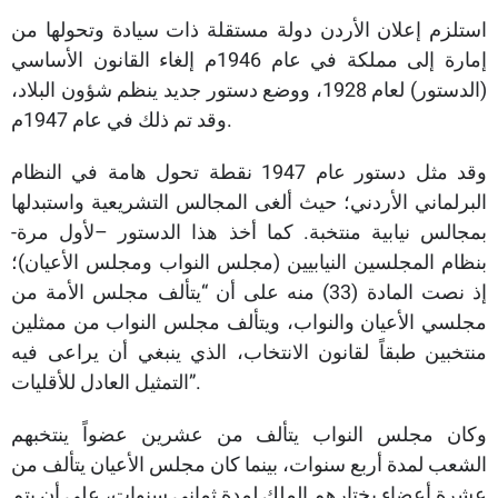
استلزم إعلان الأردن دولة مستقلة ذات سيادة وتحولها من
إمارة إلى مملكة في عام 1946م إلغاء القانون الأساسي
(الدستور) لعام 1928، ووضع دستور جديد ينظم شؤون البلاد،
وقد تم ذلك في عام 1947م.
وقد مثل دستور عام 1947 نقطة تحول هامة في النظام
البرلماني الأردني؛ حيث ألغى المجالس التشريعية واستبدلها
بمجالس نيابية منتخبة. كما أخذ هذا الدستور –لأول مرة-
بنظام المجلسين النيابيين (مجلس النواب ومجلس الأعيان)؛
إذ نصت المادة (33) منه على أن “يتألف مجلس الأمة من
مجلسي الأعيان والنواب، ويتألف مجلس النواب من ممثلين
منتخبين طبقاً لقانون الانتخاب، الذي ينبغي أن يراعى فيه
التمثيل العادل للأقليات”.
وكان مجلس النواب يتألف من عشرين عضواً ينتخبهم
الشعب لمدة أربع سنوات، بينما كان مجلس الأعيان يتألف من
عشرة أعضاء يختارهم الملك لمدة ثماني سنوات، على أن يتم