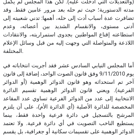
(والتعديلات التي أدخلت عليه). لكن هذا المجلس لم يكمل
مدته الدستورية؛ حيث تم حله بعد مرور عامين فقط. وقد
تضافرت عدة أسباب أدت إلى حله، أهمها: تدني شعبيته إلى
أدنى مستوى، والانقسام الشديد بين أعضائه، وعدم
استطاعته إقناع المواطنين بجدوى استمراريته، والانتقادات
اللاذعة والمتواصلة التي وجهت إليه من قبل وسائل الإعلام
المختلفة.
أما المجلس النيابي السادس عشر فقد أجريت انتخاباته في
يوم 9/11/2010 وفق قانون الصوت الواحد، إضافة إلى قانون
آخر تم استحداثه وهو قانون الدوائر الوهمية (أو الدوائر
الفرعية). ويعني قانون الدوائر الوهمية تقسيم الدائرة
الانتخابية إلى عدد من الدوائر الفرعية تساوي عدد المقاعد
المخصصة للدائرة الأصلية (أي الدائرة الأم)، على أن يلتزم
المرشح بالتسجيل في دائرة فرعية واحدة فقط، بينما
يستطيع الناخب التصويت في أي دائرة فرعية. ولا تعتمد
الدوائر الوهمية على تقسيمات سكانية أو جغرافية، بل يقسم