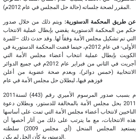
المقرر لصحة جلساته (حالة حل المجلس في عام 2012م).
عن طريق المحكمة الدستورية:
ويتم ذلك من خلال صدور
حكم من المحكمة الدستورية يقضي بإبطال عملية الانتخاب
التي تم تشكيل مجلس الأمة وفقاً لها. وقد حدث ذلك –للمرة
الأولى- في عام 2012م، حينما قضت المحكمة الدستورية في
الكويت بإبطال عملية انتخاب أعضاء مجلس الأمة التي
أجريت في الثاني من فبراير عام 2012م في جميع الدوائر
الانتخابية (خمس دوائر)، وبعدم صحة عضوية من أعلن
فوزهم فيها، لبطلان حل مجلس الأمة في عام
2011م بسبب صدور المرسوم الأميري رقم (443) لسنة
2011 بحل مجلس الأمة بالمخالفة للدستور، وبطلان دعوة
الناخبين لانتخاب أعضاء مجلس الأمة التي تمت على أساسها
هذه الانتخابات، مع ما يترتب على ذلك من آثار أخصها أن
يستعيد المجلس المنحل (أي مجلس 2009) سلطته
الدستورية كأن الحل لم يكن.