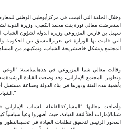
وخلال الحلقة التي أقيمت في مركزأبوظبي الوطني للمعار
استعرضت معالي نورة بنت محمد الكعبي، وزيرة الدولة ل
سهيل بن فارس المزروعي وزيرة الدولة لشؤون الشباب الت
التي قامت بها الوزارة في تعزيزالتنسيق بين الحكومة و
المجتمع وبشكل خاصشريحة الشباب، وتمكينهم من المساهمة
وقالت معالي شما المزروعي في هذهالمناسبة: “الوعي 
وتطوير المجتمع الإماراتي، وقد وضعت القيادة الرشيدةمنذ ت
بأهمية هذه الفئة ودورها في بناء الدولة وصناعة مستقبل أ
الشباب وإشراكهم في الحياة السياسيةوالاقتصادية والاجتماعية.”
وأضافت معاليها: “المشاركةالفاعلة للشباب الإماراتي ف
شبابالإمارات أهلاً لثقة القيادة، حيث أظهروا وعياً سياسياً 
المحور الرئيس لتحقيق تطلعات القيادة في تحقيقالتطور والا