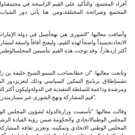
أفراد المجتمع، والتأكيد على القيم الراسخة في مجتمعناو
المجتمع وشرائحة المختلفة،ومن هنا يأتي دور الشباب
وأضافت معاليها: “الشورى هي نهجأصيل في دولة الإمارات
الاتحادتجسيداً واضحاً لهذه القيم، وليفتح آفاقاً واسعة لمشا
أكثر إزدهاراً، وقد توجت هذه القيم بتأسيس المجلسالوطني
تضمنإطلاق برنامج التمكين السياسي وذلك لتعزيزدور ا
ومرشدة وداعمة للسلطة التنفيذية في الدولةوليكون أكثر الت
قيم المشاركة ونهج الشورى عبر مسارمتدرج منتظم يتناسب مع خصوصية المجتمع الإماراتي وثقافته”.
المجلس الوطنيالاتحادي والحكومة ضمن رؤية القيادة الرشيد
المجلس الوطني الاتحادي وتمكينه، وتعزيز ثقافة المشاركة