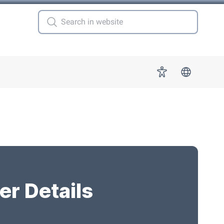
 for "More"
Accessibility
er Details