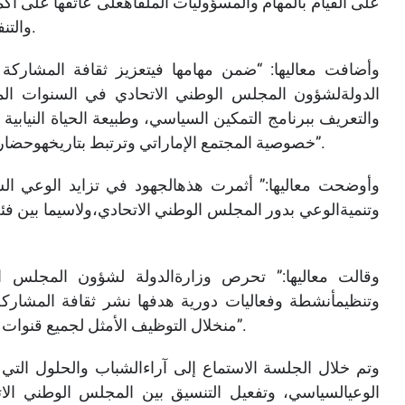
على القيام بالمهام والمسؤوليات الملقاهعلى عاتقها على أك
والتنفيذية، والارتقاء بالعلاقة لما فيه مصلحة الوطن والمواطن.
وأضافت معاليها: “ضمن مهامها فيتعزيز ثقافة المشاركة 
الدولةلشؤون المجلس الوطني الاتحادي في السنوات الم
والتعريف ببرنامج التمكين السياسي، وطبيعة الحياة النيابية 
خصوصية المجتمع الإماراتي وترتبط بتاريخهوحضارته وثقافته وخصائصه الاقتصادية والجغرافية والاجتماعية”.
وأوضحت معاليها:” أثمرت هذهالجهود في تزايد الوعي ال
وتنميةالوعي بدور المجلس الوطني الاتحادي،ولاسيما بين فئة
وقالت معاليها:” تحرص وزارةالدولة لشؤون المجلس ال
وتنظيمأنشطة وفعاليات دورية هدفها نشر ثقافة المشاركة
منخلال التوظيف الأمثل لجميع قنوات التواصل والقادرة على تعزيز الوعي السياسي فيالمجتمع”.
وتم خلال الجلسة الاستماع إلى آراءالشباب والحلول التي
الوعيالسياسي، وتفعيل التنسيق بين المجلس الوطني ال