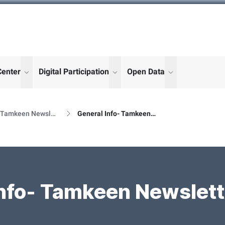
Center
Digital Participation
Open Data
enu for "More"
show submenu for "More"
show submenu for "More"
show submenu
Al Tamkeen Newsletter Releases
General Info- Tamkeen Newsletter Details
nfo- Tamkeen Newslett