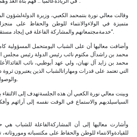
في الريادةعالمياً .. فهم بناة الغد وهم صناع المستقبل القادرون على مواصة مسيرةالإنجازات”.
وقالت معالي نورة بنتمحمد الكعبي، وزيرة الدولةلشؤون الم
متميزة في الولاءوالانتماء للوطن والحفاظ على منجز
خدمةمجتمعاتهم والمشاركة الفاعلة في إيجاد مستقبل أفضل عبر دعم مسيرة التطور والبناء والتنميةلوطنهم”.
وأضافت معاليها أن على الشباب اليومتحمل المسؤولية كام
محمد بن راشدآل مكتوم نائب رئيس الدولة رئيس مجلس الو
محمد بن زايد آل نهيان، ولي عهد أبوظبي، نائب القائدال
التي تعتمد على قدرات ومهاراتالشباب الذين يعتبرون ثروة دو
والوصول إلى أعلى المراتب والمراكز الأولى على مستوى العالم.
وبينت معالي نورة الكعبي أن هذه الجلسةتهدف إلى الالتقاء ب
السياسيلديهم والاستماع في الوقت نفسه إلى آرائهم وأفكار
وأشارت معاليها إلى أن المشاركةالفاعلة للشباب هي 
للقيادةوالانتماء للوطن والحفاظ على مكتسباته وموروثاته، تع