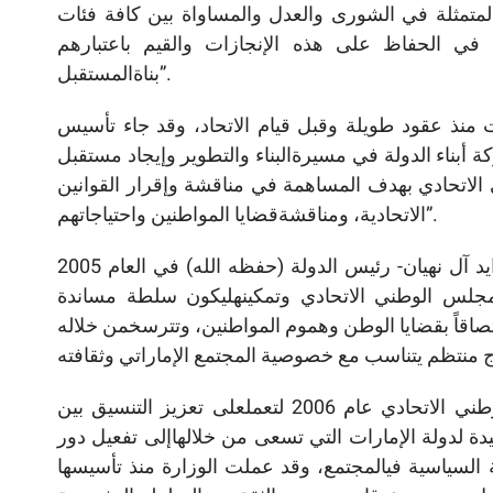
المتمثلة في الشورى والعدل والمساواة بين كافة فئات
 في الحفاظ على هذه الإنجازات والقيم باعتبارهم
بناةالمستقبل”.
 منذ عقود طويلة وقبل قيام الاتحاد، وقد جاء تأسيس
ركة أبناء الدولة في مسيرةالبناء والتطوير وإيجاد مستقبل
 الاتحادي بهدف المساهمة في مناقشة وإقرار القوانين
الاتحادية، ومناقشةقضايا المواطنين واحتياجاتهم”.
وتابعت معاليها: “ان خطابصاحب السمو الشيخ خليفة بن زايد آل نهيان- رئيس الدولة (حفظه الله) في العام 2005
لمجلس الوطني الاتحادي وتمكينهليكون سلطة مساندة
صاقاً بقضايا الوطن وهموم المواطنين، وتترسخمن خلاله
وقالت معاليها: “تأسست وزارةالدولة لشؤون المجلس الوطني الاتحادي عام 2006 لتعملعلى تعزيز التنسيق بين
ة لدولة الإمارات التي تسعى من خلالهاإلى تفعيل دور
 السياسية فيالمجتمع، وقد عملت الوزارة منذ تأسيسها