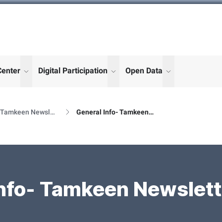
Center
Digital Participation
Open Data
enu for "More"
show submenu for "More"
show submenu for "More"
show submenu
Al Tamkeen Newsletter Releases
General Info- Tamkeen Newsletter Details
nfo- Tamkeen Newslett