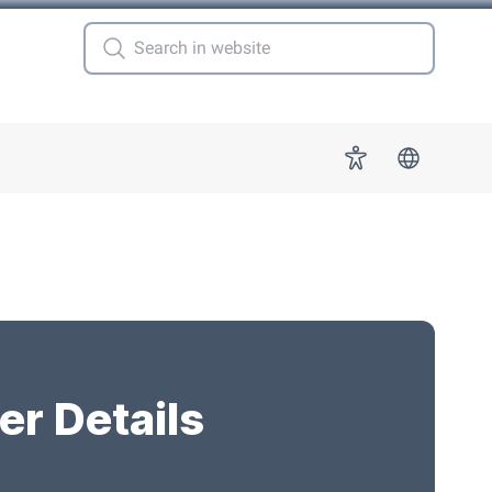
 for "More"
Accessibility
er Details