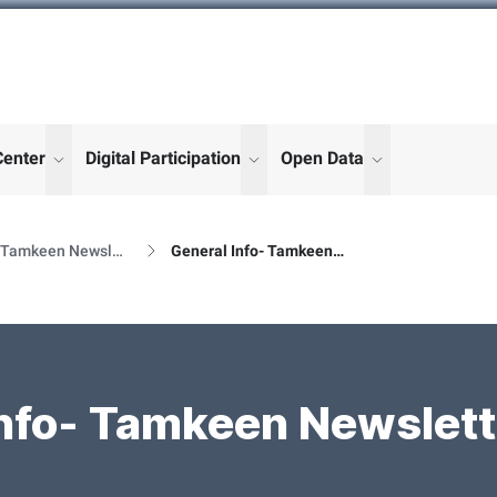
Center
Digital Participation
Open Data
enu for "More"
show submenu for "More"
show submenu for "More"
show submenu
Al Tamkeen Newsletter Releases
General Info- Tamkeen Newsletter Details
nfo- Tamkeen Newslett