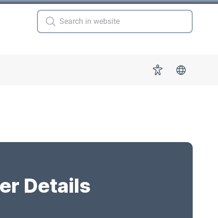
 for "More"
Accessibility
er Details