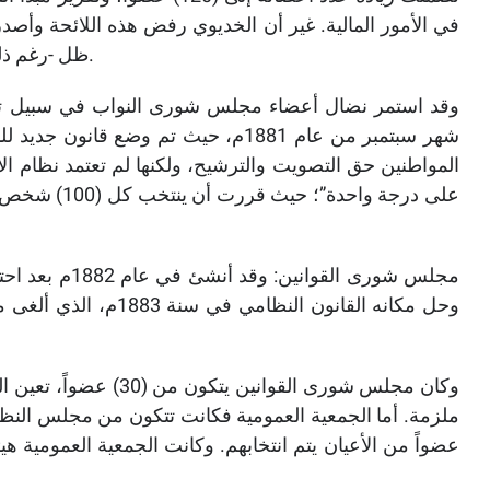
ظل -رغم ذلك- يعقد جلساته حتى انتهاء دور الانعقاد في يونيو 1879م.
وقد استمر نضال أعضاء مجلس شورى النواب في سبيل تو
شهر سبتمبر من عام 1881م، حيث تم وضع
المواطنين حق التصويت والترشيح، ولكنها لم تعتمد نظام الا
على درجة واحد
وحل مكانه القانون الن
عضواً من الأعيان يتم انتخابهم. وكانت الجمعية العمومية