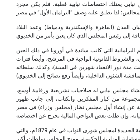
 نيابي يمتلك اختصاصات نيابية فعلية، فلم يكن مجرد
نتخباً من قبل أعيان المدن (القاهرة والإسكندرية ودمياط) وعمد البلاد
البرلمانية التي كانت سائدة في أوروبا في ذلك الحين
ي، والشروط القانونية الواجبة في المرشح، وأيضاً فترات
ت مدة دور الانعقاد شهرين في السنة)، وكذلك سلطاته
نشاء مجلس نيابي له صلاحيات تشريعية ورقابية أوسع،
 مجموعة من كبار المفكرين والكتاب، إلى جانب ظهور
ية عن إنشاء أول مجلس نظار (مجلس وزراء) في مصر
ثم أصبحت الأمور أكثر تطوراً، حينما تم إعداد اللائحة الأساسية الجديدة لمجلس شورى النواب في عام 1879م، والتي
1) عضواً، وتقرير مبدأ المسئولية الوزارية للحكومة، ومنح المجلس سلطات أكبر