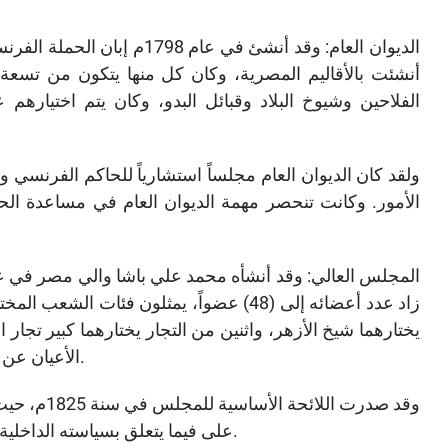
أنشئت بالأقاليم المصرية، وكان كل منها يتكون من تسعة أع
الفلاحين وشيوخ البلاد وقبائل البدو، وكان يتم اختيار
ولقد كان الديوان العام مجلساً استشارياً للحاكم الفرنسي و
الأمور. وكانت تنحصر مهمة الديوان العام في مساعدة الح
زاد عدد أعضائه إلى (48) عضواً، يمثلون فئات
يختارهما شيخ الأزهر، واثنين من التجار يختارهما كبير تجار
الأعيان عن كل مديرية من مديريات القطر المصري ينتخبهما الأهالي.
وقد صدرت ال
على فيما يتعلق بسياسته الداخلية، كما تضمنت مواعيد انعقاد المجلس وأسلوب العمل فيه.