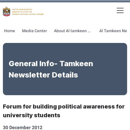
To
MFNCA
Home
Media Center
About Al tamkeen newsletter
General Info- Tamkeen
Newsletter Details
Forum for building political awareness for
university students
30 December 2012