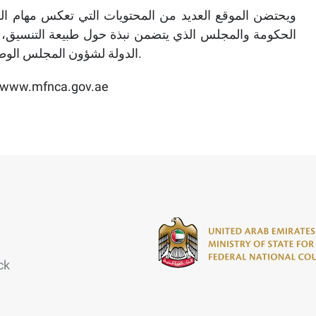
ويحتضن الموقع العديد من المحتويات التي تعكس مهام الو
الحكومة والمجلس الذي يتضمن نبذة حول طبيعة التنسيق،
الدولة لشؤون المجلس الوطني الاتحادي، والحكومة في جلسات المجلس، والدستور.
للتعرف إلى مزايا الموقع الإلكتروني الجديد يرجى زيارة: .mfnca.gov.ae
ck