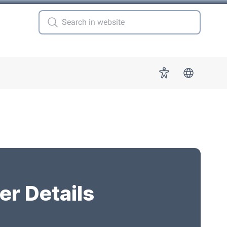
 for "More"
Accessibility
er Details