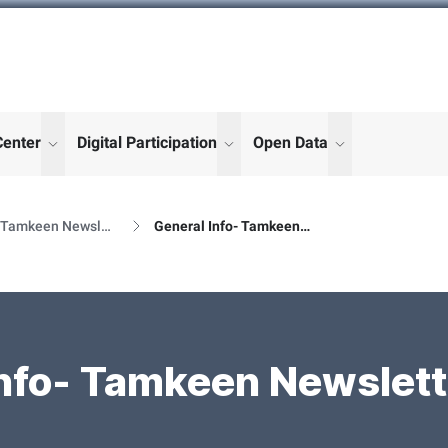
Center
Digital Participation
Open Data
enu for "More"
show submenu for "More"
show submenu for "More"
show submenu
Al Tamkeen Newsletter Releases
General Info- Tamkeen Newsletter Details
nfo- Tamkeen Newslett