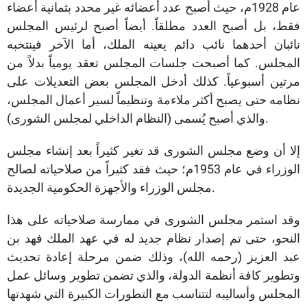
عام 1928م، حيث أصبح عدد أعضائه غير محدد بثمانية أعضاء
فقط، بل أصبح العدد مطلقاً. أيضاً أصبح لرئيس المجلس
نائبان أحدهما نائب دائم يعينه الملك، أما الآخر فينتخبه
المجلس. كما أصبحت جلسات المجلس تعقد يومياً بدلاً من
مرتين أسبوعياً. كذلك أدخل المجلس بعض التعديلات على
نظامه حتى يصبح أكثر ملاءمة وتنظيماً لسير أعمال المجلس،
والذي أصبح يُسمى (النظام الداخلي لمجلس الشورى).
إلا أن وضع مجلس الشورى قد تغير كثيراً بعد إنشاء مجلس
الوزراء في عام 1953م؛ حيث فقد كثيراً من صلاحياته لصالح
مجلس الوزراء والأجهزة الحكومية الجديدة.
وقد استمر مجلس الشورى في ممارسة صلاحياته على هذا
النحو، حتى تم إصدار نظام جديد له في عهد الملك فهد بن
عبد العزيز (رحمه الله)، وذلك ضمن مرحلة إعادة تحديث
وتطوير كافة أنظمة الدولة، والذي تضمن تطوير وسائل عمل
المجلس وأساليبه لتتناسب مع التطورات الكبيرة التي شهدتها