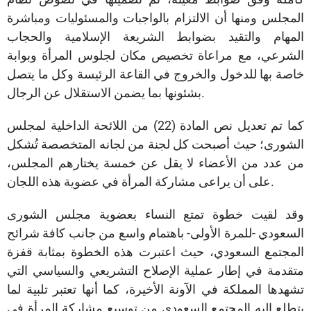
المجلس ومنها أن الالتزام بالواجبات والمسئوليات ومباشرة
المهام والتقيد بضوابط الشريعة الإسلامية والحجاب
الشرعي، مع مراعاة تخصيص مكان لجلوس المرأة وبوابة
خاصة بها للدخول والخروج في القاعة الرئيسة وكل ما يتصل
بشئونها بما يضمن الاستقلال عن الرجال.
كما تم تعديل نص المادة (22) من اللائحة الداخلية لمجلس
الشورى؛ حيث أصبحت كل لجنة من لجانه المتخصصة تُشكل
من عدد من الأعضاء لا يقل عن خمسة يختارهم المجلس،
على أن يراعى مشاركة المرأة في عضوية هذه اللجان.
وقد لقيت خطوة تمتع النساء بعضوية مجلس الشورى
السعودي -للمرة الأولى- باهتمام واسع من جانب كافة شرائح
المجتمع السعودي، حيث اعتبرت هذه الخطوة بمثابة قفزة
متقدمة في إطار عملية الإصلاح التشريعي والسياسي التي
تشهدها المملكة في الآونة الأخيرة، كما أنها تعتبر تلبية لما
يتطلع إليه المجتمع السعودي من توسيع مشاركة المرأة في