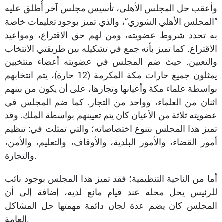
وأعقب حل المجلس الأهلي، تأسيس مجلس آخر أُطلق عليه
“المجلس الأهلي الشوري”، والذي تميز بوجود تعليمات خاصة
به تحدد شروط عضويته، ومن لهم حق الاقتراع، ومواعيد
الاقتراع. كما تميز بأنه جمع في تشكيله بين طريقتي الانتخاب
والتعيين. حيث ضم المجلس في عضويته أعضاء منتخبين
يمثلون جميع حارات مكة المكرمة (12 حارة)، يتم انتخابهم
بواسطة علماء مكة وأعيانها وتجارها، على أن يكون من بينهم
اثنان من العلماء، وواحد من التجار. كما ضم المجلس في
عضويته ثلاثة من الأعيان كان يتم تعيينهم بواسطة الملك. وقد
تميز هذا المجلس بتنوع اختصاصاته؛ والتي تمثلت في: تنظيم
أمور القضاء، والأمور البلدية، والأوقاف، والتعليم، والأمن،
والتجارة.
أما من الناحية التنظيمية؛ فقد تميز هذا المجلس بوجود نائب
للرئيس يحل محله عند قيام مانع لديه، إضافة إلى أن
المجلس كان يضم عدة لجان دائمة مهمتها حل المشاكل
العامة.