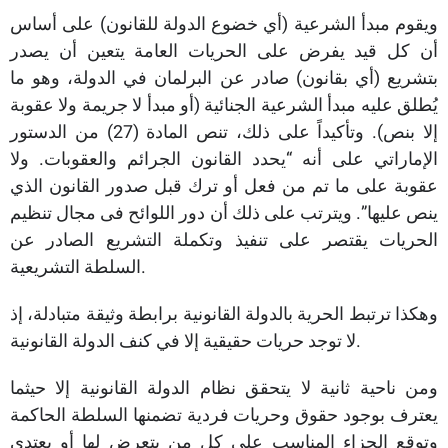
ويقوم مبدأ الشرعية (أي خضوع الدولة للقانون) على أساس
أن كل قيد يفرض على الحريات العامة يتعين أن يصدر
بتشريع (أي بقانون) صادر عن البرلمان في الدولة، وهو ما
يُطلق عليه مبدأ الشرعية الجنائية (أو مبدأ لا جريمة ولا عقوبة
إلا بنص). وتأكيداً على ذلك، تنص المادة (27) من الدستور
الإماراتي على أنه “يحدد القانون الجرائم والعقوبات. ولا
عقوبة على ما تم من فعل أو ترك قبل صدور القانون الذي
ينص عليها”. ويترتب على ذلك أن دور اللوائح فى مجال تنظيم
الحريات يقتصر على تنفيذ وتكملة التشريع الصادر عن
السلطة التشريعية.
وهكذا ترتبط الحرية بالدولة القانونية برابطة وثيقة متبادلة، إذ
لا توجد حريات حقيقية إلا في كنف الدولة القانونية.
ومن ناحية ثانية لا يتحقق نظام الدولة القانونية إلا حيثما
يعترف بوجود حقوق وحريات فردية تضمنها السلطة الحاكمة
وتوقع الجزاء المناسب على كل من يتعرض لها أو يعتدي