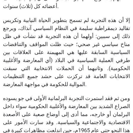
أعضائه كل (ثلاث) سنوات.
إلا أن هذه التجربة لم تسمح بتطوير الحياة النيابية وتكريس
تقاليد ديمقراطية سليمة في النظام السياسي آنذاك، ويرجع
ذلك إلى سببين: أولهما أن هذه التجربة قد نشأت في ظل
مناخ سياسي غير صحي؛ حيث ظلت المواقف والتناقضات
السياسية السابقة عليها هي المهيمنة على العلاقات بين
طرفي العملية السياسية في البلاد (أي المعارضة والأغلبية
الحكومية). وثانيهما أن الحملات الانتخابية التي سبقت
الانتخابات العامة قد تركزت على حشد جميع التنظيمات
الموالية للحكومة في مواجهة المعارضة.
ومن ثم فقد استمرت التجربة البرلمانية الأولى في جو يسوده
الصراع الشديد بين المعارضة والأغلبية الحكومية سواء داخل
البرلمان أو خارجه، مما أدى إلى أوضاع صعبة على الأصعدة
الاقتصادية والاجتماعية والسياسية. وقد سارت الأمور على
هذا النحو حتى عام 1965م، حين اندلعت مظاهرات كبيرة في