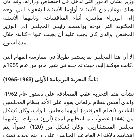
وزير بشأن الأمور التي تدخل في اختصاص وزارته. وقد كان
هناك نوعان من الأسئلة: أولهما الأسئلة الشفوية التي توجه
إلى الوزراء مباشرة أثناء المناقشات، وثانيهما الأسئلة
المكتوبة التي توجه بواسطة رئيس المجلس إلى الوزير
المختص، والذي كان يجب عليه أن يجيب عنها –كتابة- خلال
مدة أسبوع.
إلا أن هذا المجلس لم يستمر طويلاً في ممارسة المهام التي
كانت موكلة إليه، حيث تم حله في شهر مايو من عام 1959م.
ثانياً: التجربة البرلمانية الأولى (1963-1965):
نشأت هذه التجربة عقب المصادقة على دستور عام 1962،
والذي أسس لنظام برلماني يقوم على الأخذ بنظام المجلسين
النيابيين (نظام الغرفتين): أولهما مجلس النواب، وكان يُشكل
من (144) عضواً، يتم انتخابهم لمدة (أربع) سنوات. وثانيهما
مجلس المستشارين، وكان يُشكل من (120) عضواً، يتم
انتخابهم بالاقتراع العام غير المباشر، على أن يتم تجديد نصف