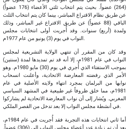
(264) عضواً. بحيث يتم انتخاب ثلثي الأعضاء (176 عضواً)
عن طريق نظام الاقتراع المباشر، بينما كان يتم انتخاب الثلث
الباقي (88 عضواً) عن طريق الاقتراع غير المباشر، وذلك
ولمدة (أربع) سنوات. وقد أُجريت أولى انتخابات مجلس
النواب في يوم (3) يونيو من عام 1977م.
وقد كان من المقرر أن تنتهي الولاية التشريعية لمجلس
النواب في عام 1981م، إلا أنه قد تم تمديدها لمدة (سنتين)
بموجب الاستفتاء الذي أُجري في يوم (30) مايو 1980م. وهو
الأمر الذي رفضته المعارضة الاتحادية، وأعلنت انسحاب
نوابها من البرلمان بمجرد انتهاء ولايته الأصلية في عام
1981م، مما خلق ظروفاً غير طبيعية في المشهد السياسي
المغربي. ويُشار إلى أن نواب المعارضة الاتحادية لم يشاركوا
في أنشطة مجلس النواب إلا بعد تدخل من القصر الملكي.
أما ثاني انتخابات هذه التجربة فقد أُجريت في عام 1984م،
بعد أن تم زيادة عدد أعضاء مجلس النواب إلى (306) عضواً.