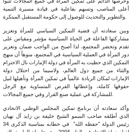
وحرصها الدائم على تمكين المرأة في جميع المجالات تتبوأ
أعلى المناصب وتسهم بفاعلية في قيادة مسيرة التنمية
والتطوير والتحديث للوصول إلى حكومة المستقبل المبتكرة.
وبين سعادته أن قضية التمكين السياسي للمرأة وتعزيز
مشاركتها الفاعلة في الحياة السياسية مؤشر ومقياس على
تقدم وتحضر المجتمع، لذا أصبح من الواجب ضمان وتعزيز
دور المرأة في العملية السياسية في المجتمع، منوهاً أن منهج
التمكين الذي حظيت به المرأة في دولة الإمارات نال الاحترام
والثناء من جميع دول العالم، ولاسيما من احتلال دولة
الإمارات لمكان الريادة عالمياً في تمكين المرأة وتأهيلها لنيل
حقوقها كاملة، وإعطائها الفرص المتساوية مع الرجل
للمشاركة في عملية صنع القرار وفي جميع المجالات.
وأكد سعادته أن برنامج تمكين المجلس الوطني الاتحادي
الذي أطلقه صاحب السمو الشيخ خليفة بن زايد آل نهيان
رئيس الدولة “حفظه الله” في خطابه بمناسبة الذكرى 34
لقيام دولة الاتحاد في العام 2005 هو خارطة الطريق التي