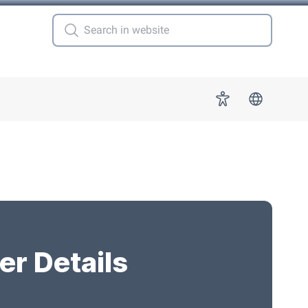
 for "More"
Accessibility
er Details