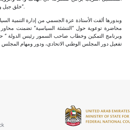
خلق جيل واعي بمعطيات المجتمع ومدرك لمسيرة الحياة السياسية”.
وبدورها ألقت الأستاذة عزة الجسمي من إدارة التنمية السي
محاضرة توعوية حول “التنشئة السياسية” تضمنت محاور عد
وبرنامج التمكين وخطاب صاحب السمور رئيس الدولة “ حفظه 
تفعيل دور المجلس الوطني الاتحادي، ودور ومهام المجلس 
ck