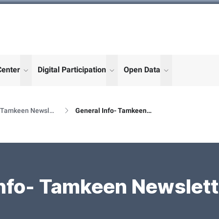
Center
Digital Participation
Open Data
enu for "More"
show submenu for "More"
show submenu for "More"
show submenu
Al Tamkeen Newsletter Releases
General Info- Tamkeen Newsletter Details
nfo- Tamkeen Newslett