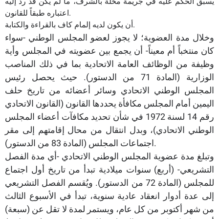
يسبق الحكم عليه في جريمة مخلة بالشرف، ما لم يكن قد رد إليه
اعتباره طبقاً للقانون.
أن يكون لديه إلمام كاف بالقراءة والكتابة.
وخلال مدة العضوية؛ لا يجوز لعضو المجلس الوطني -سواء
كان منتخباً أم معيناً- أن يجمع بين عضويته في المجلس وأية
وظيفة من الوظائف العامة الاتحادية بما في ذلك المناصب
الوزارية (المادة 71 من الدستور). حيث يحصل رئيس
المجلس الوطني الاتحادي وسائر أعضائه من تاريخ حلف
اليمين أمام المجلس مكافأة يحددها القانون (القانون الاتحادي
رقم 14 لسنة 1972 في شأن تحديد مكافآت أعضاء المجلس
الوطني الاتحادي)، وبدل انتقال من محال إقامتهم إلى مقر
اجتماعات المجلس (المادة 83 من الدستور).
وتبلغ مدة عضوية المجلس الوطني الاتحادي -أي مدة الفصل
التشريعي- (أربع) سنوات ميلادية تبدأ من تاريخ أول اجتماع
للمجلس (المادة 72 من الدستور). ويُقسم الفصل التشريعي
إلى عدة أدوار انعقاد عادية سنوية، تبدأ في الأسبوع الثالث
من شهر أكتوبر من كل عام، ويستمر لمدة لا تقل عن (سبعة)