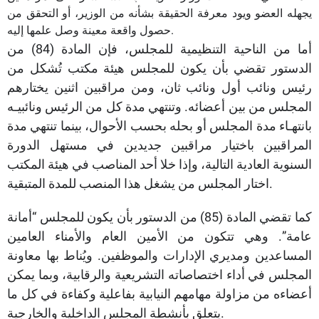
يجهله العضو ويود معرفة الحقيقة بشأنه من الوزير، أو التحقق من
حصول واقعة معينة وصل علمها إليه.
أما من الناحية التنظيمية للمجلس، فإن المادة (84) من
الدستور تقضي بأن يكون للمجلس هيئة مكتب تُشكل من
رئيس ونائب أول ونائب ثان، ومن مراقبين اثنين يختارهم
المجلس من بين أعضائه. وتنتهي مدة كل من الرئيس ونائبيـه
بانتهـاء مدة المجلس أو بحله بحسب الأحوال، بينما تنتهي مدة
المراقبين باختيار مراقبين جديدين في مستهل الدورة
السنوية العادية التالية، وإذا خلا أحد المناصب في هيئة المكتب
اختار المجلس من يشغل هذا المنصب للمدة المتبقية.
كما تقضي المادة (85) من الدستور بأن يكون للمجلس “أمانة
عامة”. وهي تتكون من الأمين العام والأمناء العامين
المساعدين ومديري الإدارات والموظفين. ويُناط بها معاونة
المجلس في أداء اختصاصاته التشريعية والرقابية، وبما يمكن
أعضاءه من مزاولة مهامهم النيابية بفاعلية وكفاءة في كل ما
يتعلق بأنشطة المجلس الداخلية والخارجية.