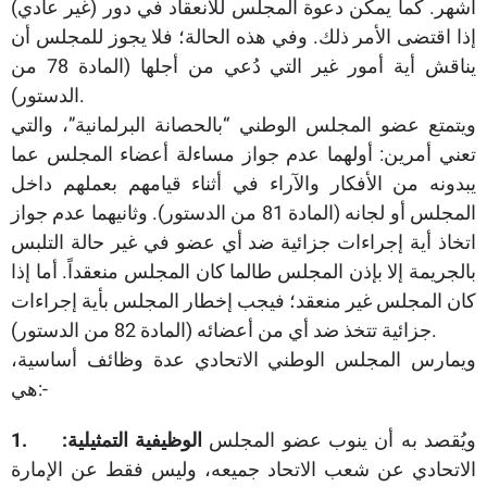
أشهر. كما يمكن دعوة المجلس للانعقاد في دور (غير عادي)
إذا اقتضى الأمر ذلك. وفي هذه الحالة؛ فلا يجوز للمجلس أن
يناقش أية أمور غير التي دُعي من أجلها (المادة 78 من
الدستور).
ويتمتع عضو المجلس الوطني “بالحصانة البرلمانية”، والتي
تعني أمرين: أولهما عدم جواز مساءلة أعضاء المجلس عما
يبدونه من الأفكار والآراء في أثناء قيامهم بعملهم داخل
المجلس أو لجانه (المادة 81 من الدستور). وثانيهما عدم جواز
اتخاذ أية إجراءات جزائية ضد أي عضو في غير حالة التلبس
بالجريمة إلا بإذن المجلس طالما كان المجلس منعقداً. أما إذا
كان المجلس غير منعقد؛ فيجب إخطار المجلس بأية إجراءات
جزائية تتخذ ضد أي من أعضائه (المادة 82 من الدستور).
ويمارس المجلس الوطني الاتحادي عدة وظائف أساسية،
هي:-
ويُقصد به أن ينوب عضو المجلس
الوظيفية التمثيلية:
1.
الاتحادي عن شعب الاتحاد جميعه، وليس فقط عن الإمارة