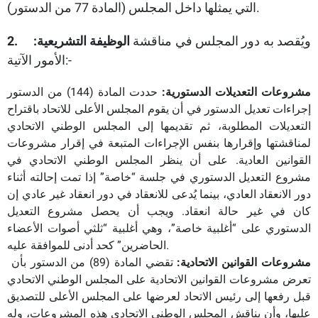
التي يمثلها داخل المجلس (المادة 77 من الدستور).
ويُقصد به دور المجلس في مناقشة
الوظيفة التشريعية:
2.
الأمور الآتية:-
مشروعات التعديلات الدستورية:
حددت المادة (144) من الدستور
إجراءات تعديل الدستور في أن يقوم المجلس الأعلى للاتحاد باقتراح
التعديلات المطلوبة، ثم تقديمها إلى المجلس الوطني الاتحادي
لمناقشتها وإقرارها بنفس الإجراءات المتبعة في إقرار مشروعات
القوانين العادية. على أن ينظر المجلس الوطني الاتحادي في
مشروع التعديل الدستوري في جلسة “خاصة” إذا تمت إحالته أثناء
دور الانعقاد العادي، بينما يُدعى للانعقاد في دور انعقاد غير عادي إن
كان في غير حالة انعقاد. ويجب أن يحصل مشروع التعديل
الدستوري على “أغلبية خاصة”، وهي أغلبية “ثلثي أصوات الأعضاء
الحاضرين” كحد أدنى للموافقة عليه.
مشروعات القوانين الاتحادية:
تقضي المادة (89) من الدستور بأن
تعرض مشروعات القوانين الاتحادية على المجلس الوطني الاتحادي
قبل رفعها إلى رئيس الاتحاد لعرضها على المجلس الأعلى للتصديق
عليها، وأن يناقش المجلس الوطني الاتحادي هذه المشروعات، وله