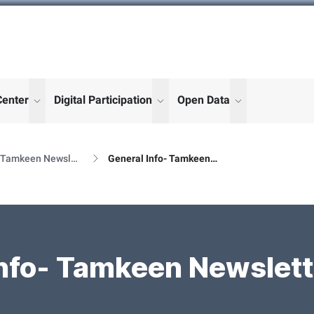
Center
Digital Participation
Open Data
enu for "More"
show submenu for "More"
show submenu for "More"
show submenu
Al Tamkeen Newsletter Releases
General Info- Tamkeen Newsletter Details
nfo- Tamkeen Newslett