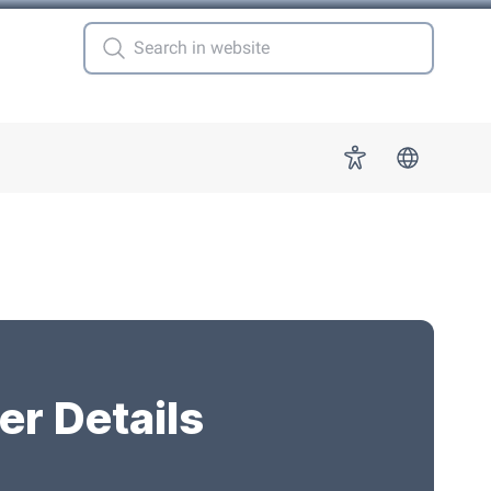
 for "More"
Accessibility
er Details