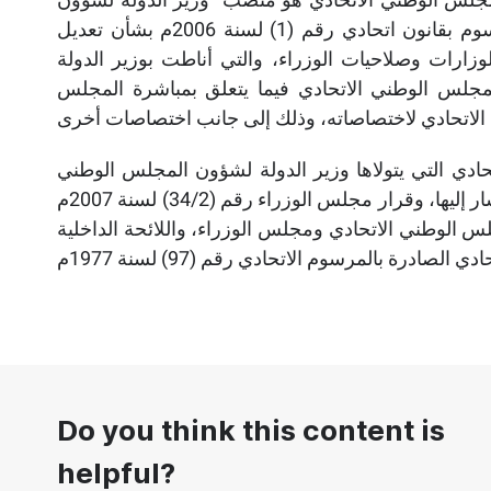
المجلس الوطني”، وذلك بموجب المادة السابعة من المرسوم بقانون اتحادي رقم (1) لسنة 2006م بشأن تعديل
نة 1972 بشأن اختصاصات الوزارات وصلاحيات الوزراء، والتي أناطت بوزير الدولة
جلس الوطني الاتحادي فيما يتعلق بمباشرة المجلس
ادي التي يتولاها وزير الدولة لشؤون المجلس الوطني
عدة قواعد قانونية، أهمها: نص المادة (93) من الدستور المشار إليها، وقرار مجلس الوزراء رقم (34/2) لسنة 2007م
لس الوطني الاتحادي ومجلس الوزراء، واللائحة الداخلية
Do you think this content is
helpful?