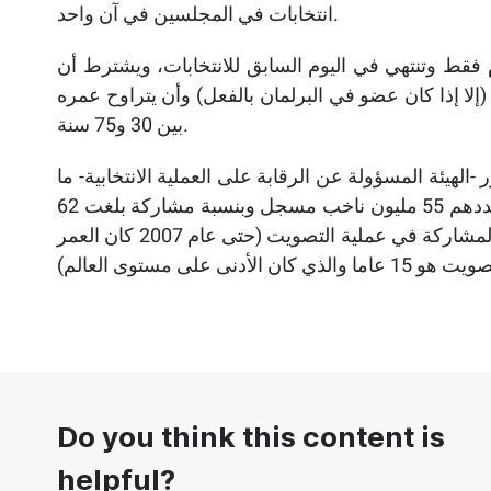
انتخابات في المجلسين في آن واحد.
م فقط وتنتهي في اليوم السابق للانتخابات، ويشترط أن
ا إذا كان عضو في البرلمان بالفعل) وأن يتراوح عمره
بين 30 و75 سنة.
هيئة المسؤولة عن الرقابة على العملية الانتخابية- ما
يقارب 33 مليون ناخب من بين المؤهلين للتصويت والبالغ عددهم 55 مليون ناخب مسجل وبنسبة مشاركة بلغت 62
%، حيث يحق لجميع المواطنين الإيرانيين فوق سن 18 عام المشاركة في عملية التصويت (حتى عام 2007 كان العمر
Do you think this content is
helpful?