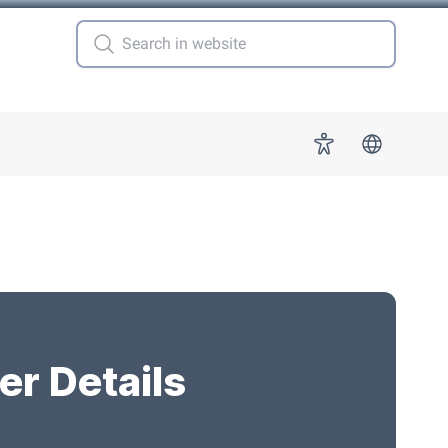
 for "More"
Accessibility
er Details