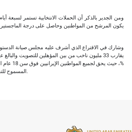
ومن الجدير بالذكر أن الحملات الانتخابية تستمر لسبعة أيا
يكون المرشح من المواطنين وحاصل على درجة الماجستير (إل
وشارك في الاقتراع الذي أشرف عليه مجلس صيانة الدستور -ال
المسموح للتصويت هو 15 عاما والذي كان الأدنى على مستوى العالم).