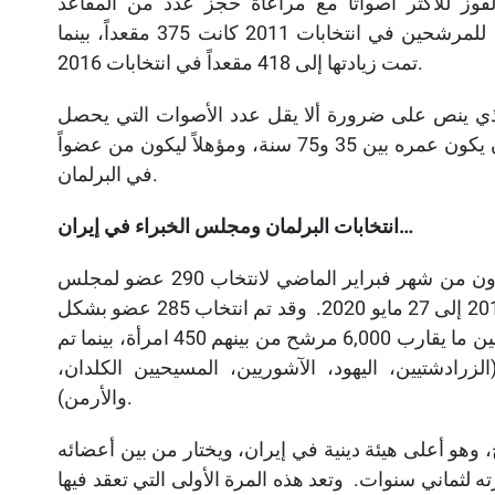
لفوز للأكثر أصواتاً مع مراعاة حجز عدد من المقاعد
للمرشحات. ومن الجدير بالذكر أن عدد المقاعد الممنوحة للمرشحين في انتخابات 2011 كانت 375 مقعداً، بينما
تمت زيادتها إلى 418 مقعداً في انتخابات 2016.
الذي ينص على ضرورة ألا يقل عدد الأصوات التي يحصل
عليها المرشح عن 50٪ من الاصوات في الجولة الأولى، وأن يكون عمره بين 35 و75 سنة، ومؤهلاً ليكون من عضواً
في البرلمان.
انتخابات البرلمان ومجلس الخبراء في إيران…
عقدت الانتخابات البرلمانية في إيران في السادس والعشرون من شهر فبراير الماضي لانتخاب 290 عضو لمجلس
الشورى الإسلامي والذين ستستمر عضويتهم من 28 مايو 2016 إلى 27 مايو 2020. وقد تم انتخاب 285 عضو بشكل
مباشر في 196 دائرة انتخابية فردية أو متعددة الأعضاء من بين ما يقارب 6,000 مرشح من بينهم 450 امرأة، بينما تم
زرادشتيين، اليهود، الآشوريين، المسيحيين الكلدان،
والأرمن).
ب 88 عضو لمجلس الخبراء من بين 161 مرشح، وهو أعلى هيئة دينية في إيران، ويختار من بين أعضائه
لثماني سنوات. وتعد هذه المرة الأولى التي تعقد فيها