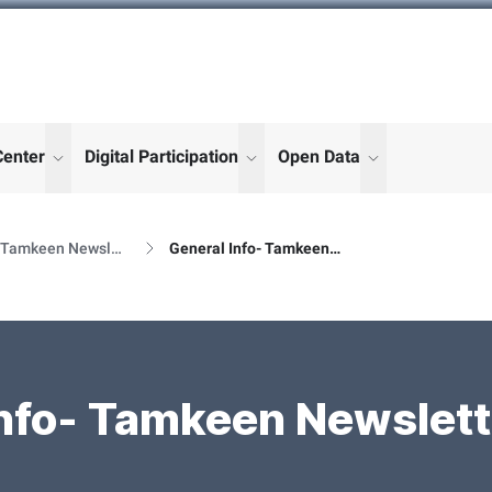
Center
Digital Participation
Open Data
enu for "More"
show submenu for "More"
show submenu for "More"
show submenu
Al Tamkeen Newsletter Releases
General Info- Tamkeen Newsletter Details
nfo- Tamkeen Newslett