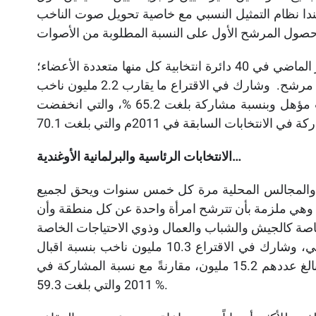
رلندا نظام التمثيل النسبي مع خاصية تحويل صوت الناخب
وقد جرت الانتخابات في السادس والعشرون من شهر يناير الماضي في 40 دائرة انتخابية كل منها متعددة الأعضاء؛
أي أنه يحق للناخبين التصويت لخمسة نواب من بين ال 551 مرشح. وشارك في الاقتراع ما يقارب 2.2 مليون ناخب
من بين المؤهلين للتصويت والبالغ عددهم 3.3 مليون ناخب مؤهل وبنسبة مشاركة بلغت 65.2 %، والتي انخفضت
…
الانتخابات الرئاسية والبرلمانية الأوغندية
لمان والمجالس المحلية مرة كل خمس سنوات ويحق لجميع
لية التصويت، وهي ملزمة بأن تترشح امرأة واحدة عن كل منطقة وأن
وأجريت الانتخابات في الثامن عشر من شهر فبراير الماضي، وشارك في الاقتراع 10.3 مليون ناخب بنسبة اقبال
بلغت 67.7 % من بين عدد السكان المخولين بالتصويت والبالغ عددهم 15.2 مليون، مقارنةً مع نسبة المشاركة في
2011 والتي بلغت 59.3 %.