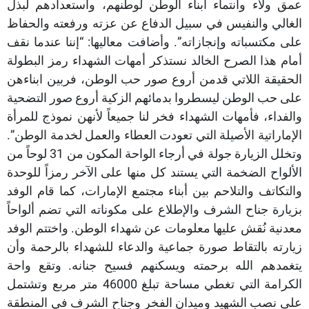
عمق ولاء وانتماء ابناء الوطن لوطنهم، واستعدادهم لبذل
الغالي والنفيس في سبيل الدفاع عن عزته ورفعته والحفاظ
على مكتسباته وإنجازاته”. وأضافت معاليها: “إننا عندما نقف
أمام هذا الصرح الخالد نستذكر أمهات الشهداء رمز البطولة
الحقيقة اللاتي قدمن أروع صور حب الوطن، فربين ابناءهن
على حب الوطن ليسطروا بدمائهم الزكية أروع صور التضحية
والفداء، فأمهات الشهداء فخر لنا جميعاً لأنهن نموذج للمرأة
الإماراتية الأصيلة التي تعودت العطاء والعمل لخدمة الوطن”.
وتخلل الزيارة جولة في أرجاء الواحة المكون من 31 لوحاً من
الألواح الضخمة التي يستند كل منها على الآخر رمزاً للوحدة
والتكاتف والتلاحم بين أبناء مجتمع الإمارات، كما قام الوفد
بزيارة جناح الشرف والإطلاع على مكوناته التي تضم ألواحاً
معدنية نُقش عليها معلومات عن شهداء الوطن. واختتم الوفد
زيارته بالتقاط صورة جماعية والدعاء للشهداء بالرحمة وأن
يتغمدهم الله برحمته ويسكنهم فسيح جنانه. وتقع واحة
الكرامة التي تغطي مساحة تبلغ 46000 متر مربع وتشتمل
على نصب الشهيد وميدان الفخر وجناح الشرف في المنطقة