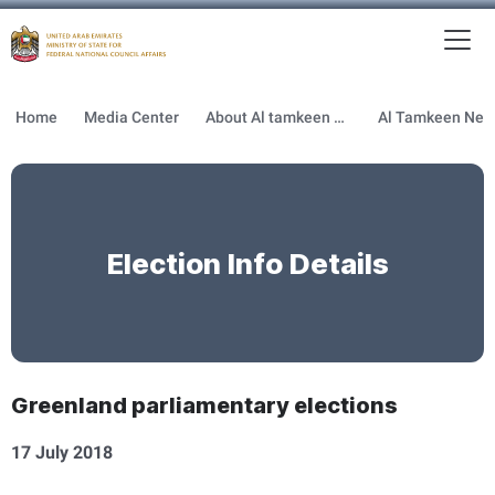
To
MFNCA
Home
Media Center
About Al tamkeen newsletter
Election Info Details
Greenland parliamentary elections
17 July 2018