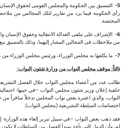
5-
التنسيق بين الحكومة والمجلس القومى لحقوق الإنسان، 
رأى الحكومة فيما يرد من تقارير لتلك المجالس من ملاحظا
المختصة
.
6-
الإشراف على ملفى العدالة الانتقالية وحقوق الإنسان والا
من ملاحظات فى المجالين المشار إليهما، وذلك بالتنسيق مع 
7-
ما يكلفها به مجلس الوزراء، ورئيس مجلس الوزراء من م
ثالثاً: موقف مجلس النواب من
وزارة شئون النواب:
طالب عدد من أعضاء مجلس النواب خلال الفصل التشريعي 
خلفية إعلان وزير شئون مجلس النواب –في حينها- احتمالية
النواب، والذي اعتبره بعض نواب المجلس تدخلاً سافراً من 
اختصاصات السلطة التشريعية (مجلس النواب).
فقد ذهب بعض النواب –في سبيل تبرير إلغاء هذه الوزارة- إ
له، وأن الدول التي تأخذ بمبدأ الفصل بين السلطات لا تكون 