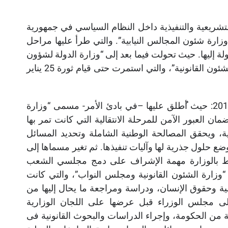
تشريعية والتنفيذية داخل النظام السياسي في جمهورية
رة شئون المجالس النيابية”. والتي طرأ عليها مراحل
ة إليها. حيث تحولت فيما بعد إلى “وزارة الدولة لشؤون
مجلسي الشعب والشورى”، ثم “وزارة المجالس النيابية والشئون القانونية”، والتي استمرت حتى قيام ثورة 25 يناير
طلق عليها –في بادئ الأمر- مسمى “وزارة
مان العبور الآمن للمرحلة الانتقالية التي كانت تمر بها
ية، ويحقق المصالحة الوطنية الشاملة وتحديد المسائل
حلول جذرية لها وآليات تنفيذها. ثم تغير مسماها إلى
أُنيط بالوزارة مهمة الإشراف على دمج مجلسي الشعب
زارة الشئون القانونية ومجلس النواب”، والتي كانت
ية وحقوق الإنسان، ودراسة ومراجعة ما يحال إليها من
على مجلس الوزراء قبل عرضها على اللجان الوزارية
 من الحكومة، وإجراء الدراسات والبحوث القانونية فى