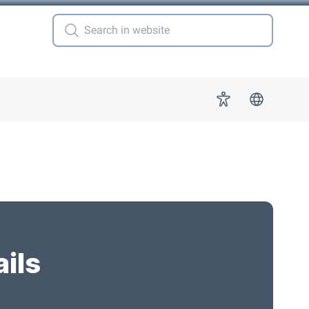
 for "More"
Accessibility
ails