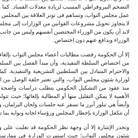
التضخم البيروقراطي المسبب لزيادة معدلات الفساد. كما ر
عمل مجلس النواب، وتساهم فى توتر العلاقة بين المجلس و
لا يتجاوز تحويل مشروعات القوانين من الوزارات إلى مجلس
لابد أن يكون من الوزراء المختصين أنفسهم وليس من جانب
الوزراء ويدافع عنهم دون اختصاص
.
إلا أن الحكومة رفضت مطالبات أعضاء مجلس النواب بإلغاء هذ
من اختصاص السلطة التنفيذية، وأن مبدأ الفصل بين السلط
والاحترام المتبادل بين السلطتين التشريعية والتنفيذية. كم
لوزارة شئون مجلس النواب، والتي تعتبر حلقة الوصل بين السل
منذ عقود من التشكيل الحكومي يتطلب دراسات واضحة ون
الأهمية لا يمكن التقليل منها أو المطالبة بإلغائها؛ حيث تتو
وأيضاً هي تبلور أبرز ما تسفر عنه جلسات ولجان البرلمان، وت
أن تتكفل الوزارة بإخطار المجلس ورؤساء لجانه ونوابه بما
وتجدر الإشارة إلا أن وجهة نظر الحكومة قد تغلبت على و
شئون مجلس النواب؛ حيث استمرت الوزارة في ممارسة ا