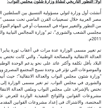
أولاً: التطور التاريخي لنشأة وزارة شئون مجلس النواب:
أُنشئت أول وزارة لتولي مسؤولية التنسيق
بين السلطتين ال
مصر العربية خلال تسعينيات القرن الماضي تحت مسمى “وزا
من التطور والتغيير سواء في المسميات أو في المهام الموكول
2011م.
تم تغيير
مسمى الوزارة عدة مرات في أعقاب ثورة يناير2011: حيث أ
العدالة الانتقالية والمصالحة الوطنية”، والتي كانت تختص بض
البلاد بأقل تكلفة وأكثر عائد على نحو يدعم الوحدة الوطن
والموضوعات التي تؤثر في وحدة نسيج المجتمع المصري ووضع 
“وزارة شئون مجلس النواب والعدالة الانتقالية”؛ حيث 
والشورى في مجلس النواب. ثم تغير مسمى الوزارة إلى “و
تختص بالإشراف على مجلس النواب وملفي العدالة الانتقال
مشروعات القوانين واللوائح التنفيذية الواردة للعرض 
المختصة، والاشتراك فى إعداد مشروعات القوانين المقدمة